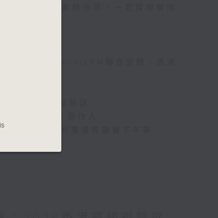
電影OST，高質素錄音等，一起探尋無限
電視台音樂之聲MusicFM聯合呈獻，高清
樂音響界最新玩點熱話
i-Fi音樂藝人、製作人
is
Hi-Fi單曲，共饗優質靚聲下午茶
台）