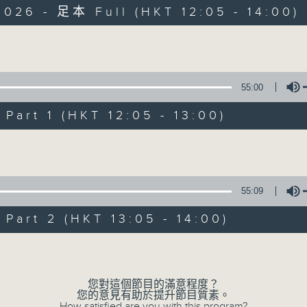
026 - 足本 Full (HKT 12:05 - 14:00)
Volume
55:00
art 1 (HKT 12:05 - 13:00)
樂宇宙
Volume
所有集數
55:09
您喜歡這個節目嗎?
art 2 (HKT 13:05 - 14:00)
Volume
主持人：葉宇波（香港） 趙毅敏（廣東）
星期六 12-2pm，主持人葉宇波導航，高『
您對這個節目的滿意程度？
您的意見有助於提升節目質素。
How satisfied are you with this program?