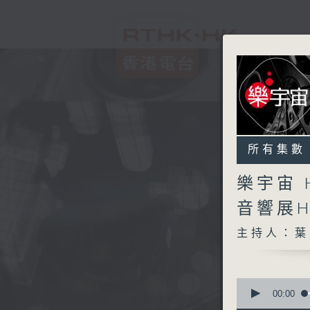
所有集數
樂宇宙 
音響展H
主持人：葉
0
seconds
00:00
of