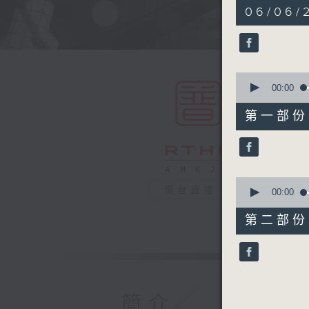
1
06/06/2
hour,
49
minutes,
59
seconds
90%
0
seconds
00:00
of
55
第一部份 P
minutes,
0
seconds
90%
0
電台直播
seconds
00:00
of
55
第二部份 P
minutes,
9
seconds
90%
簡介