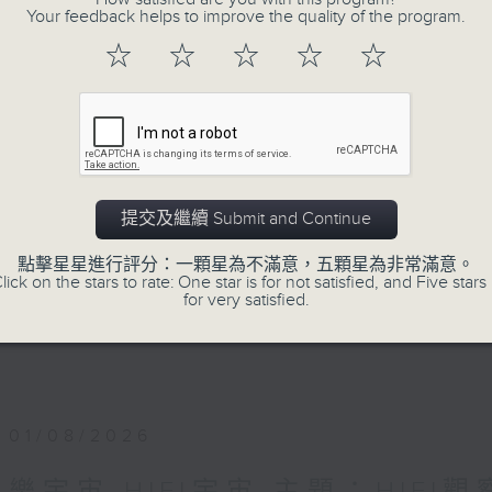
Your feedback helps to improve the quality of the program.
PART1 《樂宇宙》：各類跨界音樂作品，
精彩音樂宇宙！
☆
☆
☆
☆
☆
主持：葉宇波
PART2《樂宇宙：Hi-Fi宇宙》與廣東廣播
音樂及音響發燒友的專屬文化交流站！
提交及繼續 Submit and Continue
1）Hi-Fi話題：粵港主持人分享兩地發燒音
2）嘉賓訪問：專訪Hi-Fi名家、業內行尊或H
點擊星星進行評分：一顆星為不滿意，五顆星為非常滿意。
lick on the stars to rate: One star is for not satisfied, and Five stars 
3）發燒鑑賞：粵港主持人推介每週發燒錄音及
for very satisfied.
主持：趙毅敏（廣東電台）、葉宇波（香港電
01/08/2026