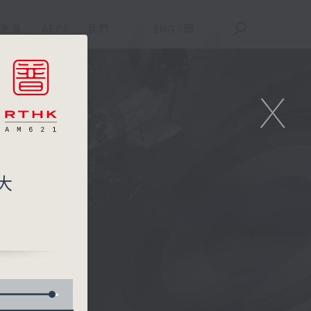
重溫
APPS
我們
ENG
/
簡
X
大