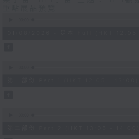
樂宇宙 HIFI宇宙 主題：HIFI
重點展品預覽
0
seconds
00:00
of
1
01/08/2026 - 足本 Full (HKT 12:05 
hour,
50
minutes,
0
seconds
Volume
90%
0
seconds
00:00
of
55
第一部份 Part 1 (HKT 12:05 - 13:00)
minutes,
10
seconds
Volume
90%
0
seconds
00:00
of
55
第二部份 Part 2 (HKT 13:05 - 14:00
minutes,
10