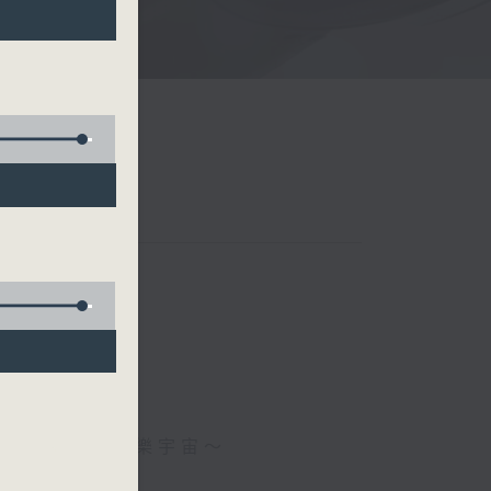
新』高『清』音樂宇宙～