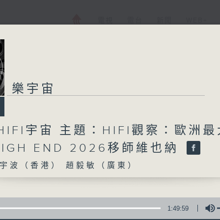
電視
電台
新聞
WEB+
樂宇宙
HIFI宇宙 主題：HIFI觀察：歐洲最
IGH END 2026移師維也納
宇波（香港） 趙毅敏（廣東）
1:49:59