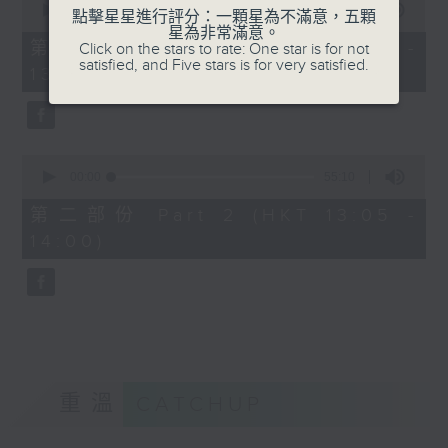
seconds
00:00
55:10
點擊星星進行評分：一顆星為不滿意，五顆
of
星為非常滿意。
55
第一部份 Part 1 (HKT 12:05 -
Click on the stars to rate: One star is for not
minutes,
satisfied, and Five stars is for very satisfied.
13:00)
10
seconds
0
seconds
00:00
55:10
of
55
第二部份 Part 2 (HKT 13:05 -
minutes,
14:00)
10
seconds
重溫
CATCHUP