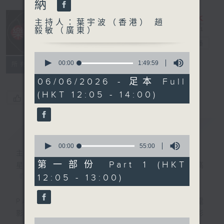
納
主持人：葉宇波（香港） 趙
毅敏（廣東）
樂宇宙
電台直播
0
seconds
00:00
1:49:59
所有集數
of
1
06/06/2026 - 足本 Full
hour,
(HKT 12:05 - 14:00)
49
您喜歡這個節目嗎?
minutes,
59
seconds
簡介
GIST
0
seconds
00:00
55:00
主持人：葉宇波（香港） 趙毅敏（廣東）
of
55
第一部份 Part 1 (HKT
星期六 12-2pm，主持人葉宇波導航，高
minutes,
12:05 - 13:00)
『新』高『清』音樂宇宙～
0
seconds
PART1 《樂宇宙》：各類跨界音樂作品，電
影OST，高質素錄音等，一起探尋無限精彩
0