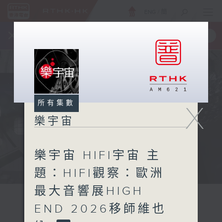
ENG
/
簡
×
全新 RTHK On The Go
取得
一手掌握 RTHK 電台、電視節目
所有集數
X
樂宇宙
樂宇宙 HIFI宇宙 主
題：HIFI觀察：歐洲
最大音響展HIGH
END 2026移師維也