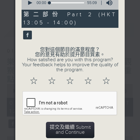
音樂宇宙！
seconds
00:00
55:09
更多...
of
主持：葉宇波
55
第二部份 Part 2 (HKT
minutes,
13:05 - 14:00)
9
PART2《樂宇宙：Hi-Fi宇宙》與廣東廣播
seconds
最新
LATEST
電視台音樂之聲MusicFM聯合呈獻，高清音
樂及音響發燒友的專屬文化交流站！
您對這個節目的滿意程度？
01/08/2026
1）Hi-Fi話題：粵港主持人分享兩地發燒音
您的意見有助於提升節目質素。
How satisfied are you with this program?
樂宇宙 HIFI宇宙 主題：HIFI觀
樂音響界最新玩點熱話
Your feedback helps to improve the quality of
2）嘉賓訪問：專訪Hi-Fi名家、業內行尊或
察：2026香港高級視聽展 重
the program.
Hi-Fi音樂藝人、製作人
點展品預覽
☆
☆
☆
☆
☆
3）發燒鑑賞：粵港主持人推介每週發燒錄音
0
seconds
及Hi-Fi單曲，共饗優質靚聲下午茶
00:00
1:50:00
of
主持：趙毅敏（廣東電台）、葉宇波（香港電
1
01/08/2026 - 足本 Full (HKT
hour,
台）
12:05 - 14:00)
50
minutes,
0
seconds
提交及繼續 Submit
and Continue
0