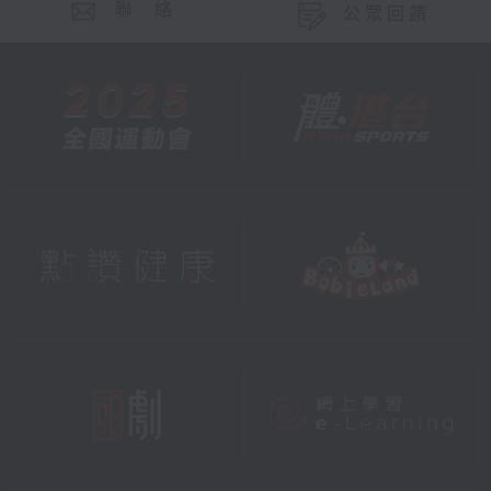
聯 絡
公眾回饋