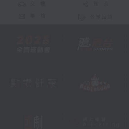
交 通
社 交
聯 絡
公眾回饋