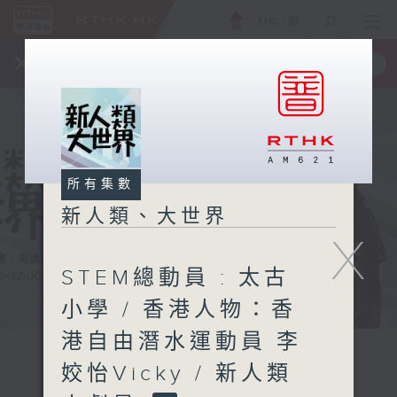
ENG
/
簡
×
全新 RTHK On The Go
取得
一手掌握 RTHK 電台、電視節目
所有集數
新人類、大世界
X
STEM總動員 : 太古
小學 / 香港人物：香
港自由潛水運動員 李
姣怡Vicky / 新人類