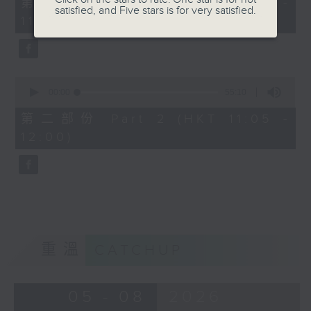
第一部份 Part 1 (HKT 10:05 -
minutes,
satisfied, and Five stars is for very satisfied.
1100-1130
11:00)
10
seconds
普出精彩三十載：
歌唱導師：李嘉俊Carson - 上中下呼
吸大法
0
seconds
00:00
55:10
of
55
第二部份 Part 2 (HKT 11:05 -
minutes,
1130-1200
12:00)
10
seconds
香港人物：
馬拉松訓練應用程式創辨人 柳程健Kobe
重溫
CATCHUP
05 - 08
2026