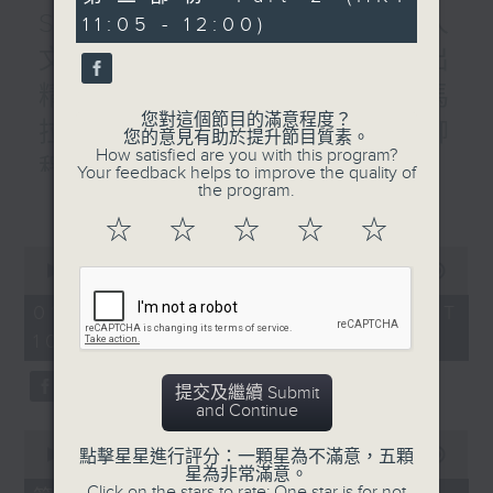
minutes,
STEM總動員 : 2026數字人
11:05 - 12:00)
10
seconds
文優秀教案徵集大賽 / 普出
精彩三十載 / 香港人物：馬
您對這個節目的滿意程度？
拉松訓練應用程式創辨人 柳
您的意見有助於提升節目質素。
How satisfied are you with this program?
程健
Your feedback helps to improve the quality of
the program.
更多...
1000-1100
☆
☆
☆
☆
☆
STEM總動員 :
0
2026數字人文優秀教案徵集大賽
seconds
00:00
1:50:00
of
香港樹仁大學 彭淑敏教授
1
01/08/2026 - 足本 Full (HKT
hour,
中學人文科金獎-廖寶珊紀念書院 許金英
10:05 - 12:00)
50
minutes,
老師
0
提交及繼續 Submit
seconds
中學人文科金獎-德雅中學 李麗晶助校
and Continue
0
銅獎-德雅中學 陳詠欣老師
seconds
點擊星星進行評分：一顆星為不滿意，五顆
00:00
55:10
of
星為非常滿意。
55
Click on the stars to rate: One star is for not