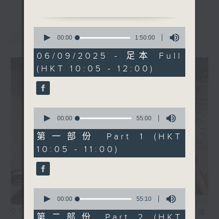
最新
LATEST
0
seconds
00:00
1:50:00
of
1
06/09/2025 - 足本 Full
hour,
(HKT 10:05 - 12:00)
50
minutes,
0
seconds
0
seconds
00:00
55:00
of
55
第一部份 Part 1 (HKT
minutes,
10:05 - 11:00)
0
seconds
0
seconds
00:00
55:10
of
01/08/2026
相片集
55
第二部份 Part 2 (HKT