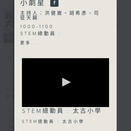
小劇星
主持人：洪健崴、胡希彥、司
徒天籟
新人類、大世界
電台直播
1000-1100
STEM總動員 :
所有集數
太古小學
更多...
1100-1130
您喜歡這個節目嗎?
香港人物：
香港自由潛水運動員 李姣怡
簡介
GIST
Vicky
1130-1200
主持人：洪健崴、胡希彥、司徒天籟
新人類小劇星：
重點環節：
伊利沙伯中學 陳俊州
0
STEM總動員 : 太古小學
拔萃女書院 聶以晴
「STEM總動員」：每周請來中小學分享STEM新體驗
seconds
of
「香港人物」：分享香港人的有趣人和事
STEM總動員 : 太古小學
0
「新人類小劇星」：發掘學生無限潛力
seconds