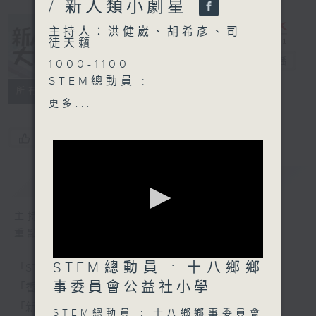
/ 新人類小劇星
主持人：洪健崴、胡希彥、司
徒天籟
新人類、大世界
電台直播
1000-1100
STEM總動員 :
所有集數
十八鄉鄉事委員會公益社小學
更多...
1100-1130
您喜歡這個節目嗎?
香港人物：
Recube重用食具創辦人
簡介
GIST
Kelvin
1130-1200
主持人：洪健崴、胡希彥、司徒天籟
新人類小劇星：
重點環節：
東華三院甲寅年總理中學 安
0
STEM總動員 : 十八鄉鄉
美誼
「STEM總動員」：每周請來中小學分享STEM新體驗
seconds
拔萃女書院 聶以晴
of
事委員會公益社小學
「香港人物」：分享香港人的有趣人和事
0
「新人類小劇星」：發掘學生無限潛力
seconds
STEM總動員 : 十八鄉鄉事委員會