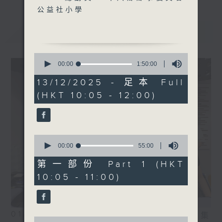
公益社小學
最新
LATEST
0
seconds
00:00
1:50:00
of
1
13/12/2025 - 足本 Full
hour,
(HKT 10:05 - 12:00)
50
minutes,
0
seconds
0
seconds
00:00
55:00
of
55
第一部份 Part 1 (HKT
minutes,
10:05 - 11:00)
0
seconds
01/08/2026
相片集
0