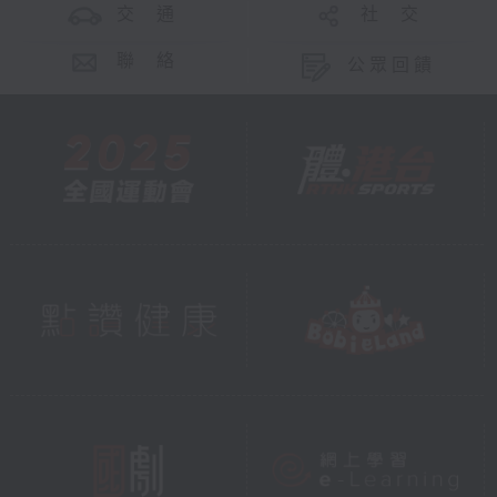
交 通
社 交
聯 絡
公眾回饋