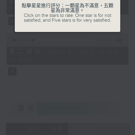
第一部份 Part 1 (HKT 10:05 -
minutes,
1100-1130
點擊星星進行評分：一顆星為不滿意，五顆
11:00)
10
星為非常滿意。
seconds
Click on the stars to rate: One star is for not
普出精彩三十載：
satisfied, and Five stars is for very satisfied.
歌唱導師：李嘉俊Carson - 上中下呼
吸大法
0
seconds
00:00
55:10
of
55
第二部份 Part 2 (HKT 11:05 -
minutes,
1130-1200
12:00)
10
seconds
香港人物：
馬拉松訓練應用程式創辨人 柳程健Kobe
重溫
CATCHUP
05 - 08
2026