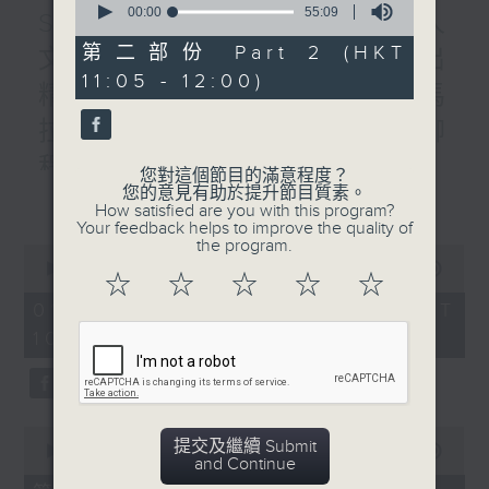
seconds
00:00
55:09
STEM總動員 : 2026數字人
of
55
第二部份 Part 2 (HKT
文優秀教案徵集大賽 / 普出
minutes,
11:05 - 12:00)
9
精彩三十載 / 香港人物：馬
seconds
拉松訓練應用程式創辨人 柳
程健
您對這個節目的滿意程度？
您的意見有助於提升節目質素。
更多...
1000-1100
How satisfied are you with this program?
STEM總動員 :
Your feedback helps to improve the quality of
the program.
0
2026數字人文優秀教案徵集大賽
seconds
00:00
1:50:00
☆
☆
☆
☆
☆
of
香港樹仁大學 彭淑敏教授
1
01/08/2026 - 足本 Full (HKT
hour,
中學人文科金獎-廖寶珊紀念書院 許金英
10:05 - 12:00)
50
minutes,
老師
0
seconds
中學人文科金獎-德雅中學 李麗晶助校
0
銅獎-德雅中學 陳詠欣老師
提交及繼續 Submit
seconds
00:00
55:10
and Continue
of
55