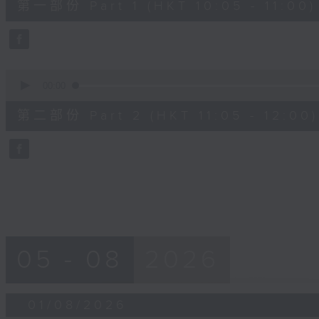
第一部份 Part 1 (HKT 10:05 - 11:00)
minutes,
10
seconds
Volume
90%
0
seconds
00:00
of
55
第二部份 Part 2 (HKT 11:05 - 12:00)
minutes,
10
seconds
Volume
90%
05 - 08
2026
01/08/2026