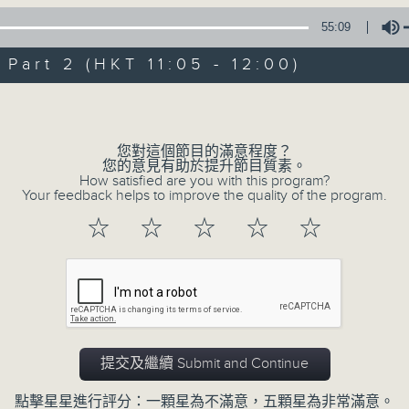
55:09
art 2 (HKT 11:05 - 12:00)
Volume
您對這個節目的滿意程度？
01/08/2026
您的意見有助於提升節目質素。
How satisfied are you with this program?
Your feedback helps to improve the quality of the program.
STEM總動員 : 2026數字人文
☆
☆
☆
☆
☆
三十載 / 香港人物：馬拉松訓練
1000-1100
STEM總動員 :
2026數字人文優秀教案徵集大賽
香港樹仁大學 彭淑敏教授
中學人文科金獎-廖寶珊紀念書院 許金英老師
提交及繼續 Submit and Continue
中學人文科金獎-德雅中學 李麗晶助校
點擊星星進行評分：一顆星為不滿意，五顆星為非常滿意。