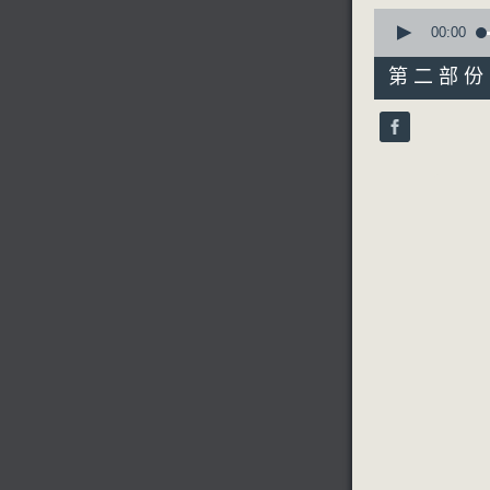
0
seconds
00:00
of
55
第二部份 P
minutes,
9
seconds
90%