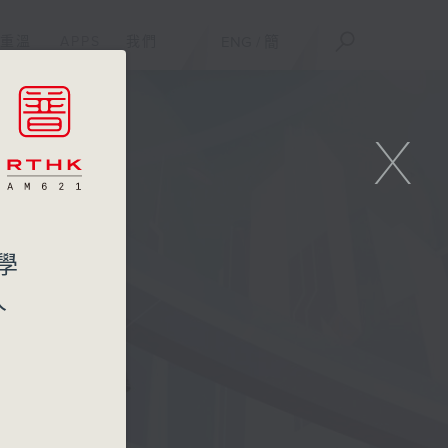
重溫
APPS
我們
ENG
/
簡
X
學
人