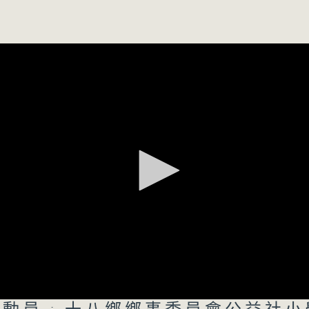
委員會公益社小學
0
重用食具創辦人 Kelvin
0
星：
新人類、大世界
寅年總理中學 安美誼
 聶以晴
所有集數
您喜歡這個節目嗎?
主持人：洪健崴、胡希彥、司徒天籟
重點環節：