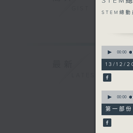
STEM
seconds
of
GIST
0
STEM總
seconds
90%
0
seconds
00:00
of
1
最新
13/12/2
hour,
50
LATEST
minutes,
0
seconds
90%
0
seconds
00:00
of
55
第一部份 P
minutes,
0
seconds
90%