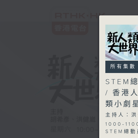
所有集數
STEM
/ 香港
類小劇
主持人：洪
1000-110
STEM總動