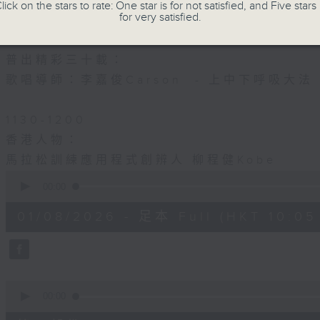
銅獎-德雅中學 陳詠欣老師
lick on the stars to rate: One star is for not satisfied, and Five stars 
for very satisfied.
1100-1130
普出精彩三十載：
歌唱導師：李嘉俊Carson - 上中下呼吸大法
1130-1200
香港人物：
馬拉松訓練應用程式創辨人 柳程健Kobe
0
seconds
00:00
of
1
01/08/2026 - 足本 Full (HKT 10:05 
hour,
50
minutes,
0
seconds
Volume
90%
0
seconds
00:00
of
55