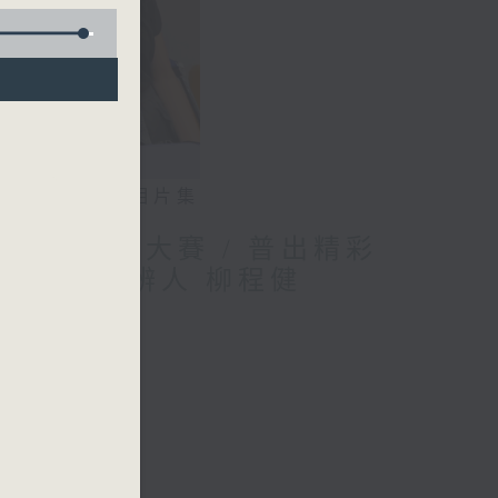
相片集
優秀教案徵集大賽 / 普出精彩
應用程式創辨人 柳程健