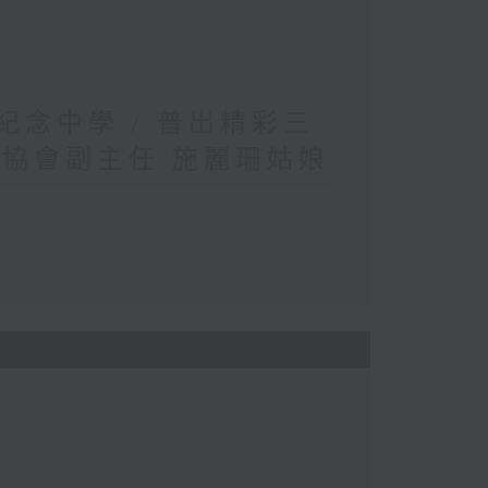
英紀念中學 / 普出精彩三
織協會副主任 施麗珊姑娘