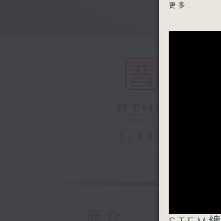
十八鄉鄉事
更多...
1100-113
香港人物：
Recube
1130-120
新人類小劇
東華三院甲
拔萃女書院
電台直播
簡介
0