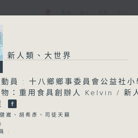
電視
電台
新聞
WEB+
新人類、大世界
總動員 : 十八鄉鄉事委員會公益社小
人物：重用食具創辦人 Kelvin / 新
星
健崴、胡希彥、司徒天籟
0
員 :