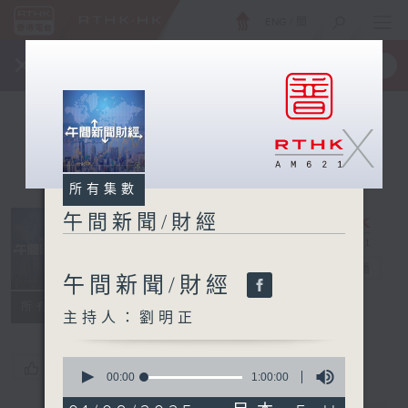
ENG
/
簡
×
全新 RTHK On The Go
取得
一手掌握 RTHK 電台、電視節目
X
所有集數
午間新聞/財經
午間新聞/財經
電台直播
午間新聞/財經
所有集數
主持人：劉明正
0
您喜歡這個節目嗎?
seconds
00:00
1:00:00
of
1