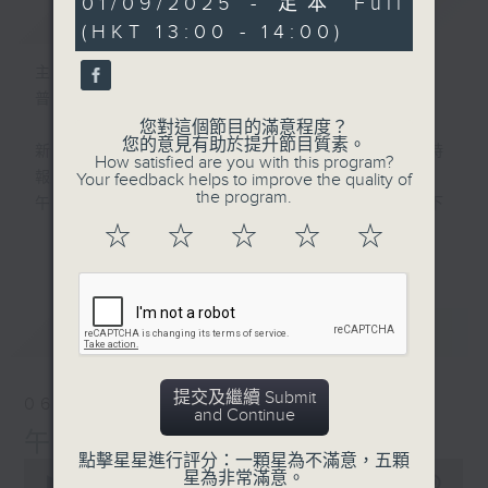
01/09/2025 - 足本 Full
簡介
GIST
hour,
(HKT 13:00 - 14:00)
0
seconds
主持人：劉明正
普通話新聞由香港電台普通話台製作。
您對這個節目的滿意程度？
您的意見有助於提升節目質素。
新聞簡報︰每日早上七點至淩晨一點，每小時
How satisfied are you with this program?
報導最新本地及國際新聞。
Your feedback helps to improve the quality of
the program.
午間詳盡新聞及港股直擊︰星期一至星期五下
午一點。
☆
☆
☆
☆
☆
更多...
晚間詳盡新聞︰星期一至星期五晚上七點三十
分。
最新
LATEST
提交及繼續 Submit
06/08/2026
and Continue
午間新聞/財經
點擊星星進行評分：一顆星為不滿意，五顆
0
星為非常滿意。
seconds
00:00
1:00:00