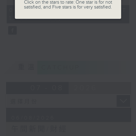
Click on the stars to rate: One star is for not
of
satisfied, and Five stars is for very satisfied.
1
06/08/2026 - 足本 Full (HKT
hour,
13:00 - 14:00)
0
seconds
重溫
CATCHUP
07 - 08
2026
06/08/2026
午間新聞/財經