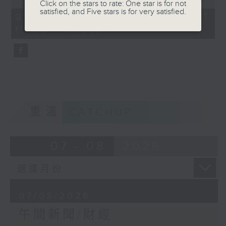
Click on the stars to rate: One star is for not
of
satisfied, and Five stars is for very satisfied.
1
07/08/2026 - 足本 Full (HKT
hour,
13:00 - 14:00)
0
seconds
重溫
CATCHUP
07 - 08
2026
07/08/2026
午間新聞/財經