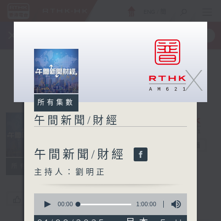
ENG
/
簡
×
全新 RTHK On The Go
取得
一手掌握 RTHK 電台、電視節目
X
所有集數
午間新聞/財經
午間新聞/財經
電台直播
午間新聞/財經
所有集數
主持人：劉明正
0
您喜歡這個節目嗎?
seconds
00:00
1:00:00
of
1