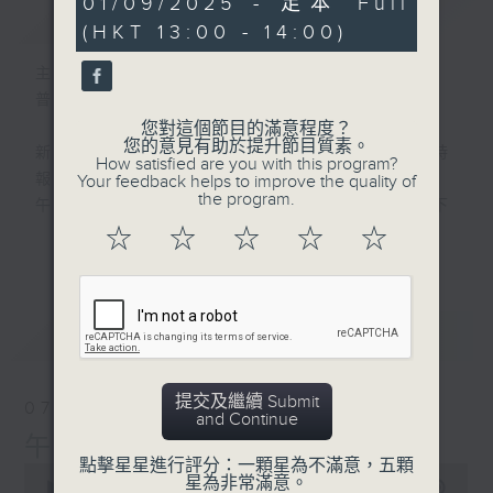
01/09/2025 - 足本 Full
簡介
GIST
hour,
(HKT 13:00 - 14:00)
0
seconds
主持人：劉明正
普通話新聞由香港電台普通話台製作。
您對這個節目的滿意程度？
您的意見有助於提升節目質素。
新聞簡報︰每日早上七點至淩晨一點，每小時
How satisfied are you with this program?
報導最新本地及國際新聞。
Your feedback helps to improve the quality of
the program.
午間詳盡新聞及港股直擊︰星期一至星期五下
午一點。
☆
☆
☆
☆
☆
更多...
晚間詳盡新聞︰星期一至星期五晚上七點三十
分。
最新
LATEST
提交及繼續 Submit
07/08/2026
and Continue
午間新聞/財經
點擊星星進行評分：一顆星為不滿意，五顆
0
星為非常滿意。
seconds
00:00
1:00:00