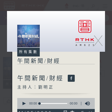
ENG
/
簡
×
全新 RTHK On The Go
取得
一手掌握 RTHK 電台、電視節目
X
所有集數
午間新聞/財經
午間新聞/財經
電台直播
午間新聞/財經
所有集數
主持人：劉明正
0
您喜歡這個節目嗎?
seconds
00:00
00:00
of
0