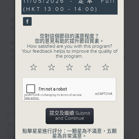
11/05/2026 - 足本 Full
簡介
GIST
seconds
(HKT 13:00 - 14:00)
主持人：劉明正
普通話新聞由香港電台普通話台製作。
您對這個節目的滿意程度？
您的意見有助於提升節目質素。
新聞簡報︰每日早上七點至淩晨一點，每小時
How satisfied are you with this program?
報導最新本地及國際新聞。
Your feedback helps to improve the quality of
the program.
午間詳盡新聞及港股直擊︰星期一至星期五下
午一點。
☆
☆
☆
☆
☆
更多...
晚間詳盡新聞︰星期一至星期五晚上七點三十
分。
最新
LATEST
提交及繼續 Submit
07/08/2026
and Continue
午間新聞/財經
點擊星星進行評分：一顆星為不滿意，五顆
0
星為非常滿意。
seconds
00:00
1:00:00