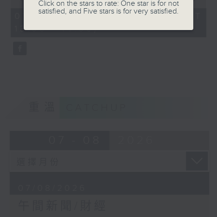
Click on the stars to rate: One star is for not
of
satisfied, and Five stars is for very satisfied.
1
07/08/2026 - 足本 Full (HKT
hour,
13:00 - 14:00)
0
seconds
重溫
CATCHUP
07 - 08
2026
07/08/2026
午間新聞/財經