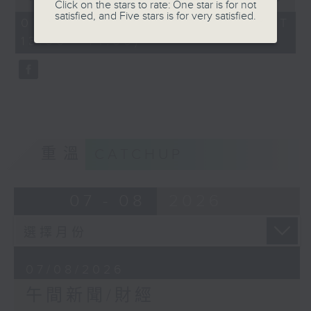
Click on the stars to rate: One star is for not
of
satisfied, and Five stars is for very satisfied.
1
07/08/2026 - 足本 Full (HKT
hour,
13:00 - 14:00)
0
seconds
重溫
CATCHUP
07 - 08
2026
07/08/2026
午間新聞/財經