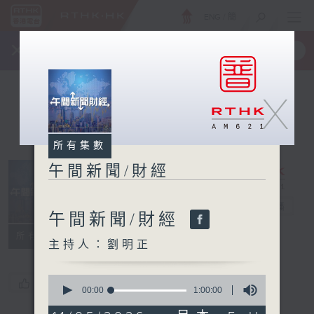
ENG
/
簡
×
全新 RTHK On The Go
取得
一手掌握 RTHK 電台、電視節目
X
所有集數
午間新聞/財經
午間新聞/財經
電台直播
午間新聞/財經
所有集數
主持人：劉明正
0
您喜歡這個節目嗎?
seconds
00:00
1:00:00
of
1