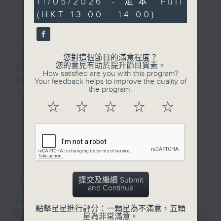
11/05/2026 - 足本 Full
簡介
GIST
hour,
(HKT 13:00 - 14:00)
0
seconds
主持人：劉明正
普通話新聞由香港電台普通話台製作。
您對這個節目的滿意程度？
您的意見有助於提升節目質素。
新聞簡報︰每日早上七點至淩晨一點，每小時
How satisfied are you with this program?
報導最新本地及國際新聞。
Your feedback helps to improve the quality of
the program.
午間詳盡新聞及港股直擊︰星期一至星期五下
午一點。
☆
☆
☆
☆
☆
更多...
晚間詳盡新聞︰星期一至星期五晚上七點三十
分。
最新
LATEST
提交及繼續 Submit
07/08/2026
and Continue
午間新聞/財經
點擊星星進行評分：一顆星為不滿意，五顆
0
星為非常滿意。
seconds
00:00
1:00:00