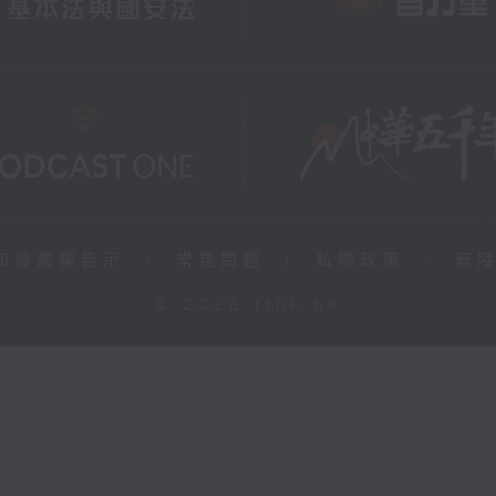
知識產權告示
|
常見問題
|
私隱政策
|
無
© 2026 rthk.hk