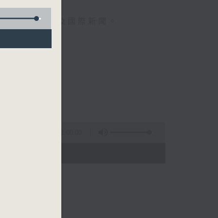
報導最新本地及國際新聞。
午一點。
分。
1:00:00
- 14:00)