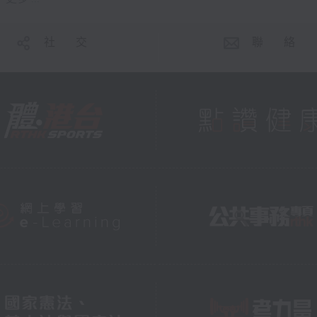
社 交
聯 絡