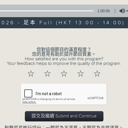
1:00:00
新聞簡報︰每日早上七點至淩晨一點，每小時
午間詳盡新聞及港股直擊︰星期一至星期五下
026 - 足本 Full (HKT 13:00 - 14:00)
晚間詳盡新聞︰星期一至星期五晚上七點三十
Volume
您對這個節目的滿意程度？
07/08/2026
您的意見有助於提升節目質素。
How satisfied are you with this program?
Your feedback helps to improve the quality of the program.
午間新聞/財經
☆
☆
☆
☆
☆
0
seconds
00:00
of
1
07/08/2026 - 足本 Full (HKT 13:00 
hour,
0
seconds
Volume
90%
提交及繼續 Submit and Continue