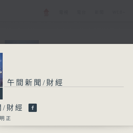
電視
電台
新聞
WEB+
午間新聞/財經
所有集數
午間新聞/財經
您喜歡這個節目嗎?
聞/財經
明正
主持人：劉明正
普通話新聞由香港電台普通話台製作。