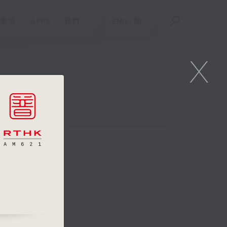
重溫
APPS
我們
ENG
/
簡
X