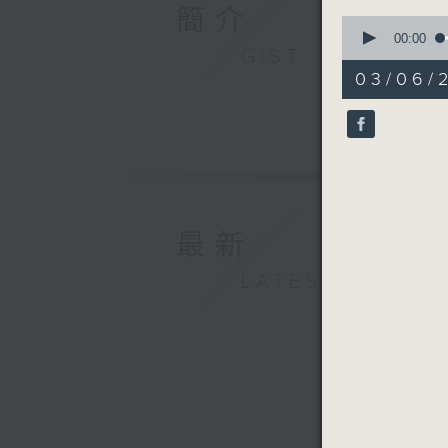
簡介
0
seconds
00:00
GIST
of
1
03/06/2
hour,
0
seconds
90%
最新
LATEST