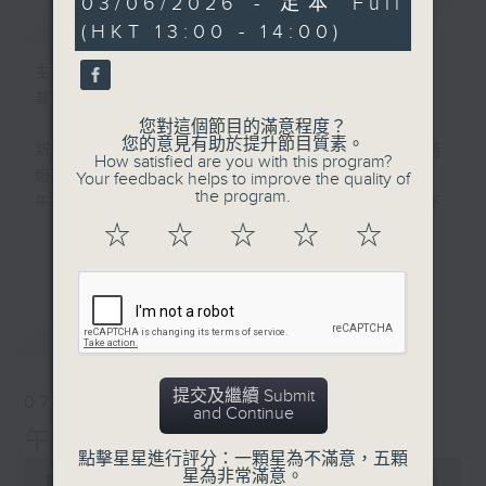
03/06/2026 - 足本 Full
簡介
GIST
hour,
(HKT 13:00 - 14:00)
0
seconds
主持人：劉明正
普通話新聞由香港電台普通話台製作。
您對這個節目的滿意程度？
您的意見有助於提升節目質素。
新聞簡報︰每日早上七點至淩晨一點，每小時
How satisfied are you with this program?
報導最新本地及國際新聞。
Your feedback helps to improve the quality of
the program.
午間詳盡新聞及港股直擊︰星期一至星期五下
午一點。
☆
☆
☆
☆
☆
更多...
晚間詳盡新聞︰星期一至星期五晚上七點三十
分。
最新
LATEST
提交及繼續 Submit
07/08/2026
and Continue
午間新聞/財經
點擊星星進行評分：一顆星為不滿意，五顆
0
星為非常滿意。
seconds
00:00
1:00:00