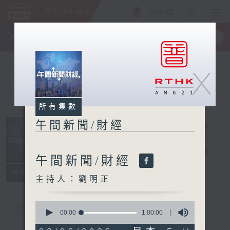
ENG
/
簡
×
全新 RTHK On The Go
取得
一手掌握 RTHK 電台、電視節目
X
所有集數
午間新聞/財經
午間新聞/財經
電台直播
午間新聞/財經
所有集數
主持人：劉明正
0
您喜歡這個節目嗎?
seconds
00:00
1:00:00
of
1