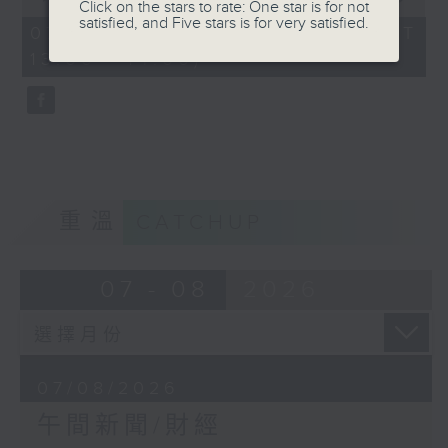
Click on the stars to rate: One star is for not
of
satisfied, and Five stars is for very satisfied.
1
07/08/2026 - 足本 Full (HKT
hour,
13:00 - 14:00)
0
seconds
重溫
CATCHUP
07 - 08
2026
07/08/2026
午間新聞/財經