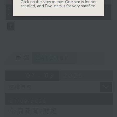
Click on the stars to rate: One star is for not
of
satisfied, and Five stars is for very satisfied.
1
07/08/2026 - 足本 Full (HKT
hour,
13:00 - 14:00)
0
seconds
重溫
CATCHUP
07 - 08
2026
07/08/2026
午間新聞/財經