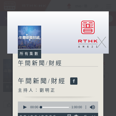
ENG
/
簡
×
全新 RTHK On The Go
取得
一手掌握 RTHK 電台、電視節目
X
所有集數
午間新聞/財經
午間新聞/財經
電台直播
午間新聞/財經
所有集數
主持人：劉明正
0
您喜歡這個節目嗎?
seconds
00:00
1:00:00
of
1