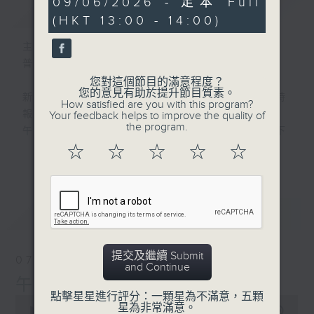
09/06/2026 - 足本 Full
簡介
GIST
hour,
(HKT 13:00 - 14:00)
0
seconds
主持人：劉明正
普通話新聞由香港電台普通話台製作。
您對這個節目的滿意程度？
您的意見有助於提升節目質素。
新聞簡報︰每日早上七點至淩晨一點，每小時
How satisfied are you with this program?
報導最新本地及國際新聞。
Your feedback helps to improve the quality of
the program.
午間詳盡新聞及港股直擊︰星期一至星期五下
午一點。
☆
☆
☆
☆
☆
更多...
晚間詳盡新聞︰星期一至星期五晚上七點三十
分。
最新
LATEST
提交及繼續 Submit
07/08/2026
and Continue
午間新聞/財經
點擊星星進行評分：一顆星為不滿意，五顆
0
星為非常滿意。
seconds
00:00
1:00:00