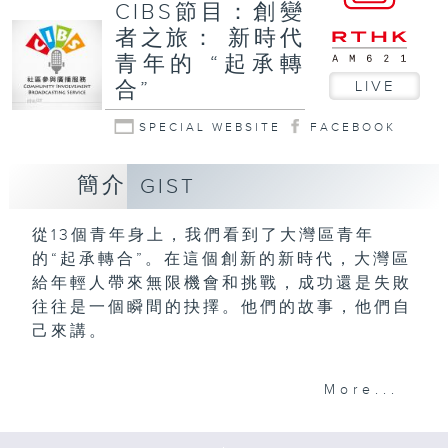
CIBS節目：創變
者之旅： 新時代
青年的 “起承轉
合”
LIVE
SPECIAL WEBSITE
FACEBOOK
簡介
GIST
從13個青年身上，我們看到了大灣區青年
的“起承轉合”。在這個創新的新時代，大灣區
給年輕人帶來無限機會和挑戰，成功還是失敗
往往是一個瞬間的抉擇。他們的故事，他們自
己來講。
施雨茵製作
More...
意見