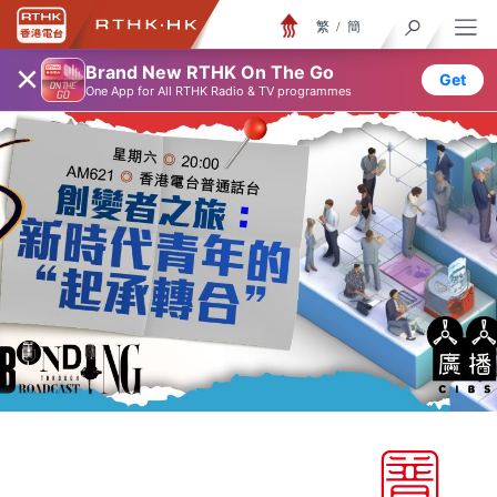
繁
/
簡
×
Brand New RTHK On The Go
Get
One App for All RTHK Radio & TV programmes