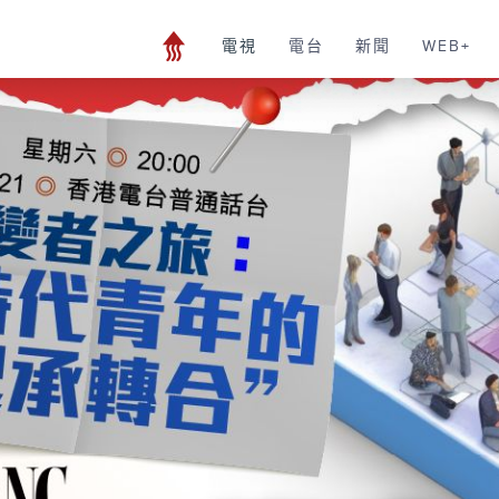
電視
電台
新聞
WEB+