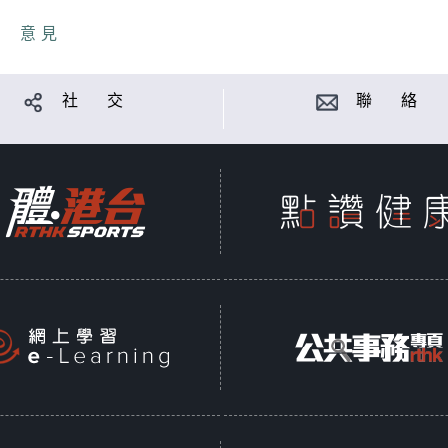
意見
社 交
聯 絡