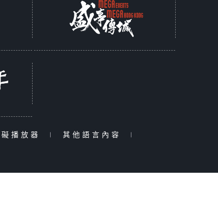
障礙播放器
|
其他語言內容
|