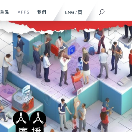
重溫
APPS
我們
ENG
/
簡