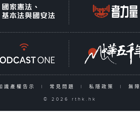
知識產權告示
|
常見問題
|
私隱政策
|
無
© 2026 rthk.hk