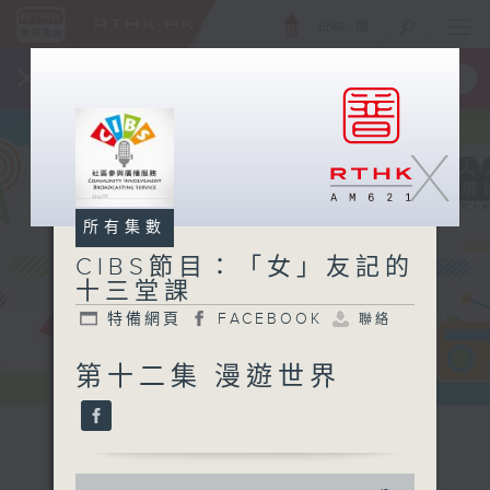
ENG
/
簡
×
全新 RTHK On The Go
取得
一手掌握 RTHK 電台、電視節目
X
所有集數
CIBS節目：「女」友記的
十三堂課
特備網頁
FACEBOOK
聯絡
第十二集 漫遊世界
0