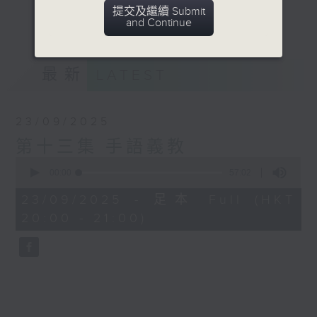
世代對談中，我們能獲得希望和勇氣，更從容
提交及繼續 Submit
更多...
and Continue
地面對自己的老年。
意見
最新
LATEST
23/09/2025
第十三集 手語義教
0
seconds
00:00
57:02
of
57
23/09/2025 - 足本 Full (HKT
minutes,
20:00 - 21:00)
2
seconds