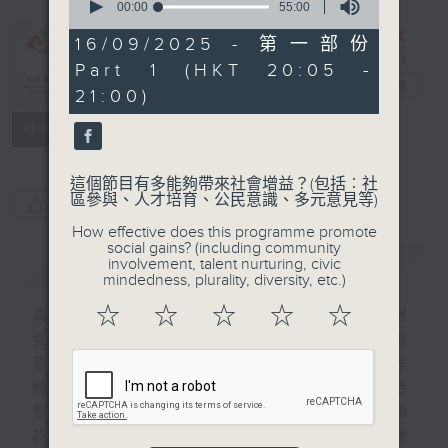
seconds
00:00
55:00
of
CIBS節目：
55
16/09/2025 - 第一部份
minutes,
「女」友記的十
Part 1 (HKT 20:05 -
0
三堂課
電台直播
seconds
21:00)
特備網頁
FACEBOOK
聯絡
所有集數
這個節目有多能夠帶來社會增益？(包括︰社
區參與、人才培育、公民意識、多元意見等)
您喜歡這個節目嗎?
How effective does this programme promote
social gains? (including community
簡介
GIST
involvement, talent nurturing, civic
mindedness, plurality, diversity, etc.)
☆
☆
☆
☆
☆
高齡一族的聲音常被社會忽略，尤其是熟齡婦
女，但其實她們的智慧能為年輕人帶來不少啟
發。隨著年齡增長，她們見證時代變遷，經歷
變化和挑戰，學懂應對人生難題，培養出生活
哲學，提煉出豐富智慧。本節目訪問13位熟
齡女士，借13種興趣，上13堂課。期望在跨