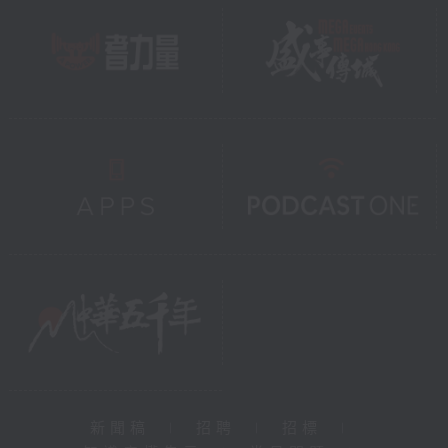
新聞稿
|
招聘
|
招標
|