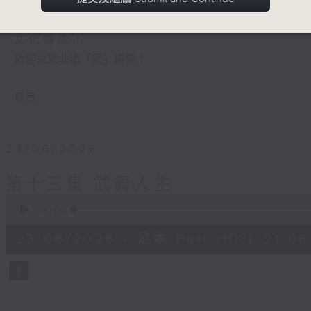
他們是13位非遺武術的傳承人，有太極高手
子。即使門派不同，但志同道合，就是打開
文化傳統！
歡迎來到非遺「武」道館！
意見
23/06/2026
第十三集 武舞人生
0
seconds
00:00
of
54
23/06/2026 - 足本 Full (HKT 21:05
minutes,
59
seconds
Volume
90%