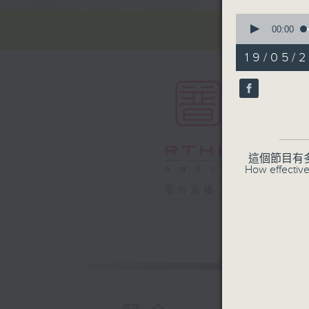
0
seconds
00:00
of
55
19/05/2
minutes,
0
seconds
90%
這個節目有
How effective
電台直播