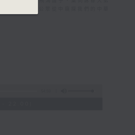
、武當道長、黃飛鴻誼子、葉問詠春大弟
武術這扇窗，讓公眾從中窺探我們的中華
54:59
 - 22:00)