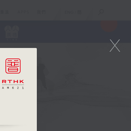
重溫
APPS
我們
ENG
/
簡
X