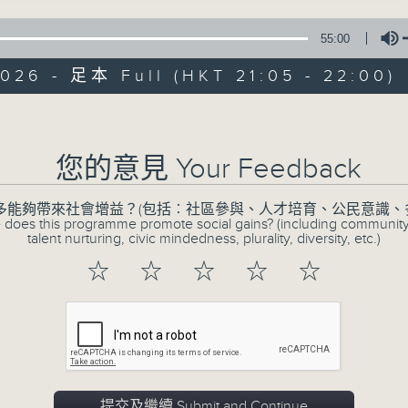
55:00
026 - 足本 Full (HKT 21:05 - 22:00)
Volume
您的意見 Your Feedback
CIBS節目：非遺
多能夠帶來社會增益？(包括︰社區參與、人才培育、公民意識、
特備網頁
FACEBOOK
所有集數
 does this programme promote social gains? (including communit
talent nurturing, civic mindedness, plurality, diversity, etc.)
☆
☆
☆
☆
☆
您喜歡這個節目嗎?
對於大眾來說，功夫只會出現在武俠小說和
生命，是教育，更是傳承！
提交及繼續 Submit and Continue