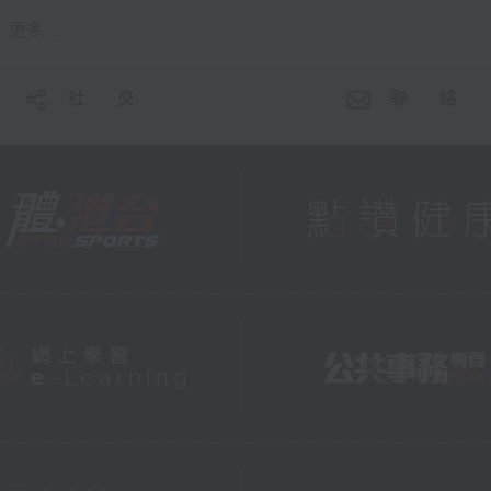
更多 ...
社 交
聯 絡