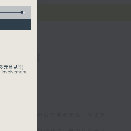
「武」道館
多元意見等)
聯絡
y involvement,
動作電影當中；但對於他們來說，功夫是