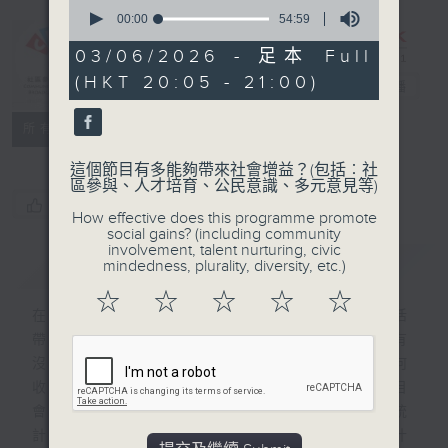
0
seconds
00:00
54:59
of
54
03/06/2026 - 足本 Full
CIBS節目：
minutes,
(HKT 20:05 - 21:00)
59
852數據庫
電台直播
seconds
特備網頁
FACEBOOK
聯絡
所有集數
這個節目有多能夠帶來社會增益？(包括︰社
區參與、人才培育、公民意識、多元意見等)
您喜歡這個節目嗎?
How effective does this programme promote
social gains? (including community
involvement, talent nurturing, civic
簡介
GIST
mindedness, plurality, diversity, etc.)
☆
☆
☆
☆
☆
在我們日常生活中有形形色色的統計，為生活
帶來參考，指引我們作出相應的決定。大家有
沒有想過，這些統計是怎樣來的？他們是如何
收集數據，以什麼準則、標準來計算？本節目
會探討13種與生活息息相關、不可或缺的統
計，請來不同的專家講述這些統計背後蘊含什