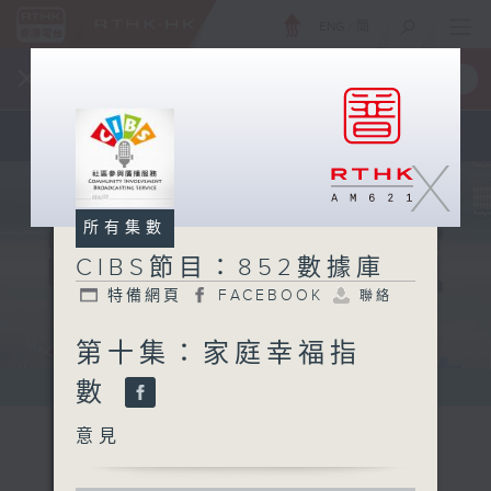
ENG
/
簡
×
全新 RTHK On The Go
取得
一手掌握 RTHK 電台、電視節目
X
所有集數
CIBS節目：852數據庫
特備網頁
FACEBOOK
聯絡
第十集：家庭幸福指
數
意見