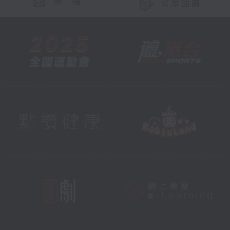
聯 絡
公眾回饋