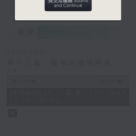
提交及繼續 Submit
麼意義，拆解數據的來源、製作過程，並分析
and Continue
更多...
它的影響和價值。
意見
最新
LATEST
24/06/2026
第十三集：機場跑道使用率
意見
0
seconds
00:00
54:59
of
54
24/06/2026 - 足本 Full (HKT
minutes,
20:05 - 21:00)
59
seconds