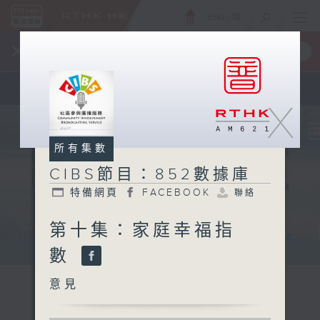
ENG
/
簡
×
全新 RTHK On The Go
取得
一手掌握 RTHK 電台、電視節目
X
所有集數
CIBS節目：852數據庫
特備網頁
FACEBOOK
聯絡
第十集：家庭幸福指
數
意見