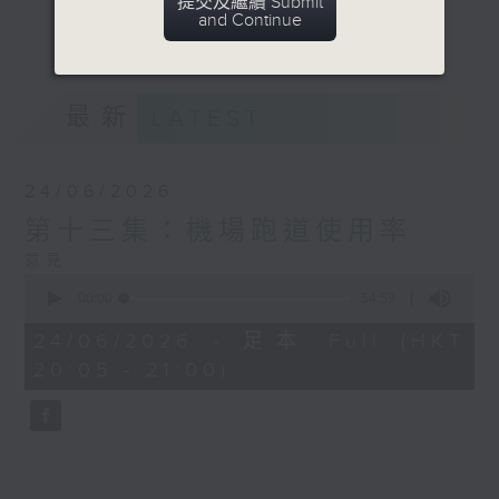
提交及繼續 Submit
麼意義，拆解數據的來源、製作過程，並分析
and Continue
更多...
它的影響和價值。
意見
最新
LATEST
24/06/2026
第十三集：機場跑道使用率
意見
0
seconds
00:00
54:59
of
54
24/06/2026 - 足本 Full (HKT
minutes,
20:05 - 21:00)
59
seconds