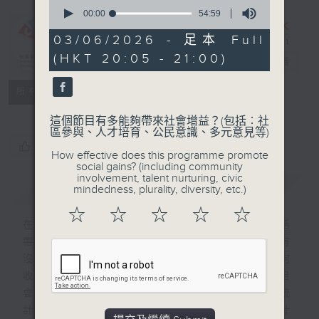
0
seconds
00:00
54:59
of
54
03/06/2026 - 足本 Full
CIBS節目：
minutes,
(HKT 20:05 - 21:00)
59
852數據庫
電台直播
seconds
特備網頁
FACEBOOK
聯絡
所有集數
這個節目有多能夠帶來社會增益？(包括︰社
區參與、人才培育、公民意識、多元意見等)
您喜歡這個節目嗎?
How effective does this programme promote
social gains? (including community
involvement, talent nurturing, civic
簡介
GIST
mindedness, plurality, diversity, etc.)
☆
☆
☆
☆
☆
在我們日常生活中有形形色色的統計，為生活
帶來參考，指引我們作出相應的決定。大家有
沒有想過，這些統計是怎樣來的？他們是如何
收集數據，以什麼準則、標準來計算？本節目
會探討13種與生活息息相關、不可或缺的統
計，請來不同的專家講述這些統計背後蘊含什