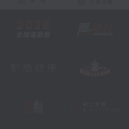
聯 絡
公眾回饋