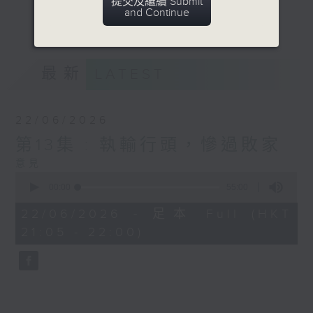
提交及繼續 Submit
生活潮流時事，以貼地氣幽默的方式，穿梭衣
and Continue
更多...
食住行、倫理交際等話題。
意見
最新
LATEST
22/06/2026
第13集 : 執輸行頭，慘過敗家
意見
0
seconds
00:00
55:00
of
55
22/06/2026 - 足本 Full (HKT
minutes,
21:05 - 22:00)
0
seconds