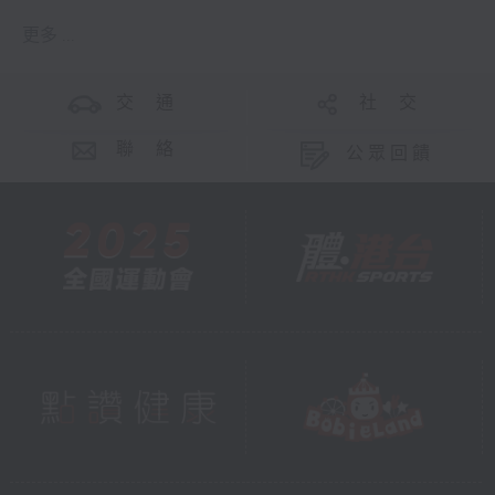
更多 ...
交 通
社 交
聯 絡
公眾回饋