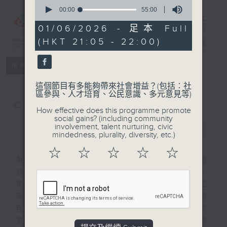
0
seconds
00:00
55:00
of
55
01/06/2026 - 足本 Full
CIBS節目：諺
minutes,
(HKT 21:05 - 22:00)
0
語現代式
電台直播
seconds
特備網頁
FACEBOOK
聯絡
所有集數
這個節目有多能夠帶來社會增益？(包括︰社
區參與、人才培育、公民意識、多元意見等)
您喜歡這個節目嗎?
How effective does this programme promote
social gains? (including community
involvement, talent nurturing, civic
簡介
GIST
mindedness, plurality, diversity, etc.)
☆
☆
☆
☆
☆
每集均講解相關主題的廣東話諺語、俗語，闡
述其來歷典故，以及當中所涉及的風土名物，
希望藉着傳統知識和文獻資料，節目亦有師生
兩代帶領聽眾一同討論口耳相傳的傳統智慧和
民間言談，在數位時代如何轉型及再造其當代
意義。內容將揉合懷舊與現代視角，貼近日常