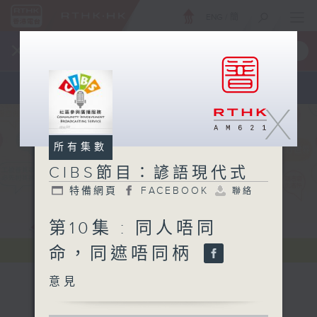
ENG
/
簡
×
全新 RTHK On The Go
取得
一手掌握 RTHK 電台、電視節目
X
所有集數
CIBS節目：諺語現代式
特備網頁
FACEBOOK
聯絡
第10集 : 同人唔同
命，同遮唔同柄
意見