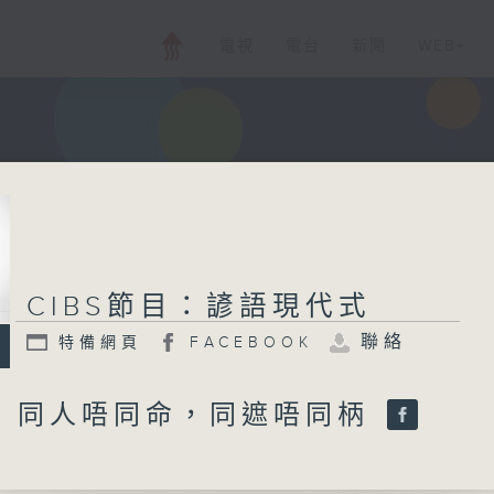
電視
電台
新聞
WEB+
CIBS節目：諺語現代式
聯絡
特備網頁
FACEBOOK
 : 同人唔同命，同遮唔同柄