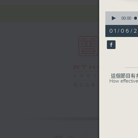
0
seconds
00:00
of
55
01/06/2
minutes,
0
seconds
90%
這個節目有
How effective
電台直播