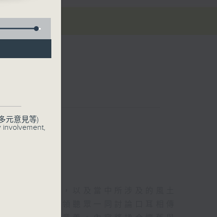
現代式
聯絡
多元意見等)
y involvement,
闡述其來歷典故，以及當中所涉及的風土
亦有師生兩代帶領聽眾一同討論口耳相傳