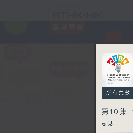
所有集數
第10集
意見