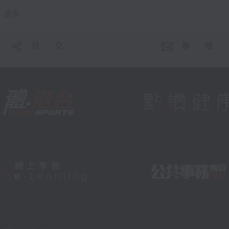
更多 ...
社 交
聯 絡