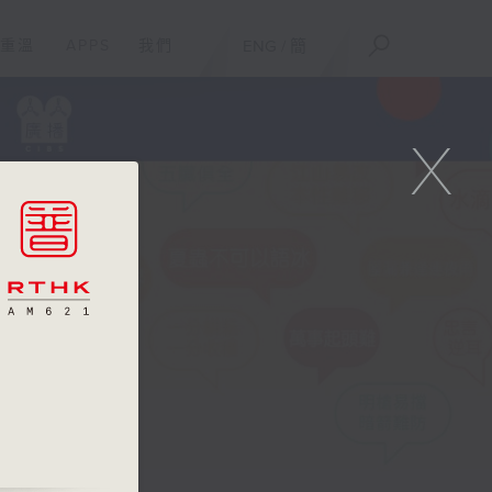
重溫
APPS
我們
ENG
/
簡
X