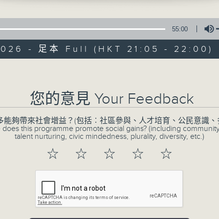
55:00
026 - 足本 Full (HKT 21:05 - 22:00)
Volume
CIBS節目：諺語
您的意見 Your Feedback
特備網頁
FACEBOOK
所有集數
多能夠帶來社會增益？(包括︰社區參與、人才培育、公民意識、
 does this programme promote social gains? (including communit
talent nurturing, civic mindedness, plurality, diversity, etc.)
☆
☆
☆
☆
☆
您喜歡這個節目嗎?
每集均講解相關主題的廣東話諺語、俗語，
名物，希望藉着傳統知識和文獻資料，節目