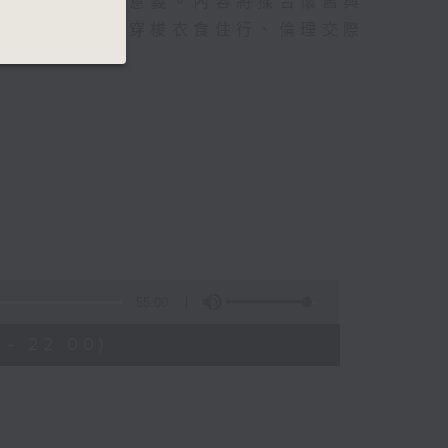
型及再造其當代意義。內容將揉合懷舊與
氣幽默的方式，穿梭衣食住行、倫理交際
55:00
 - 22:00)