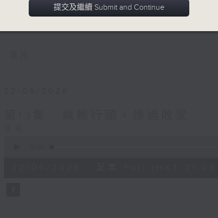
的傳統智慧和民間言談，在數位時代如何轉
提交及繼續 Submit and Continue
現代視角，貼近日常生活潮流時事，以貼地
等話題。
意見
22/06/2026
第13集 : 執輸行頭，慘過敗家
意見
0
seconds
00:00
of
55
22/06/2026 - 足本 Full (HKT 21:05
minutes,
0
seconds
Volume
90%