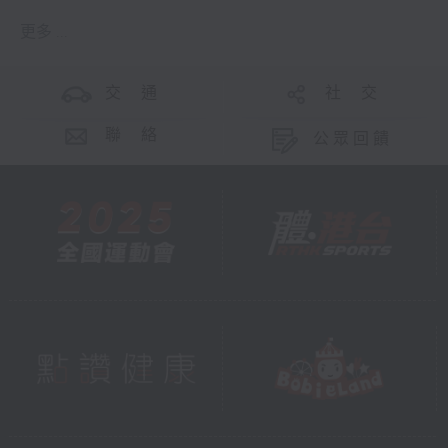
更多 ...
交 通
社 交
聯 絡
公眾回饋