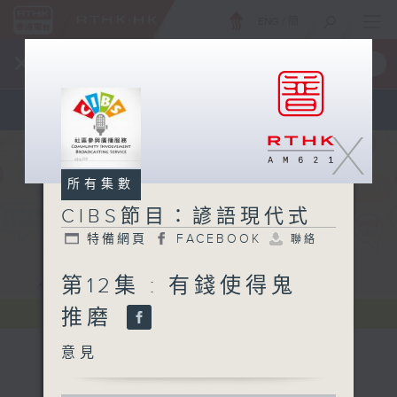
ENG
/
簡
×
全新 RTHK On The Go
取得
一手掌握 RTHK 電台、電視節目
X
所有集數
CIBS節目：諺語現代式
特備網頁
FACEBOOK
聯絡
第12集 : 有錢使得鬼
推磨
意見