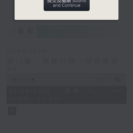
提交及繼續 Submit
生活潮流時事，以貼地氣幽默的方式，穿梭衣
and Continue
更多...
食住行、倫理交際等話題。
意見
最新
LATEST
22/06/2026
第13集 : 執輸行頭，慘過敗家
意見
0
seconds
00:00
55:00
of
55
22/06/2026 - 足本 Full (HKT
minutes,
21:05 - 22:00)
0
seconds