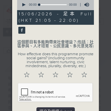
0
seconds
00:00
00:00
of
0
15/06/2026 - 足本 Full
CIBS節目：諺
seconds
(HKT 21:05 - 22:00)
語現代式
電台直播
特備網頁
FACEBOOK
聯絡
所有集數
這個節目有多能夠帶來社會增益？(包括︰社
區參與、人才培育、公民意識、多元意見等)
您喜歡這個節目嗎?
How effective does this programme promote
social gains? (including community
involvement, talent nurturing, civic
簡介
GIST
mindedness, plurality, diversity, etc.)
☆
☆
☆
☆
☆
每集均講解相關主題的廣東話諺語、俗語，闡
述其來歷典故，以及當中所涉及的風土名物，
希望藉着傳統知識和文獻資料，節目亦有師生
兩代帶領聽眾一同討論口耳相傳的傳統智慧和
民間言談，在數位時代如何轉型及再造其當代
意義。內容將揉合懷舊與現代視角，貼近日常