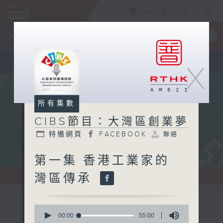
ENG
/
簡
×
全新 RTHK On The Go
取得
一手掌握 RTHK 電台、電視節目
X
所有集數
CIBS節目：大灣區創業夢
特備網頁
FACEBOOK
聯絡
第一集 香港工業家的
灣區傳承
0
seconds
00:00
55:00