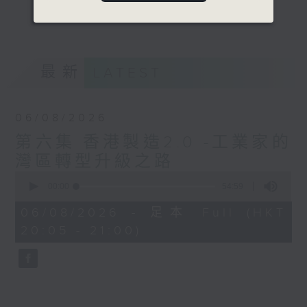
更多...
意見
最新
LATEST
06/08/2026
第六集 香港製造2.0 -工業家的
灣區轉型升級之路
0
seconds
00:00
54:59
of
54
06/08/2026 - 足本 Full (HKT
minutes,
20:05 - 21:00)
59
seconds