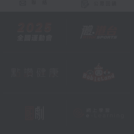
聯 絡
公眾回饋