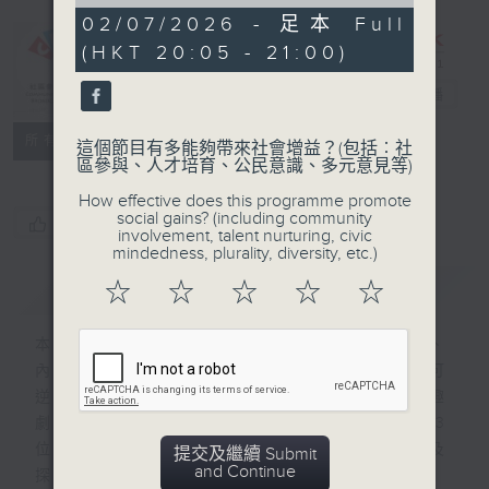
of
55
02/07/2026 - 足本 Full
minutes,
(HKT 20:05 - 21:00)
0
CIBS節目：大
seconds
灣區創業夢
電台直播
特備網頁
FACEBOOK
聯絡
所有集數
這個節目有多能夠帶來社會增益？(包括︰社
區參與、人才培育、公民意識、多元意見等)
How effective does this programme promote
social gains? (including community
您喜歡這個節目嗎?
involvement, talent nurturing, civic
mindedness, plurality, diversity, etc.)
簡介
GIST
☆
☆
☆
☆
☆
本節目探討大灣區創業夢，來自香港、澳門、
內地的創業家創業夢， 探討這個獨特而不可
逆轉的社會現象和效益。 節目也會穿插小趣
劇、灣區創業小錦囊和社群生活的探討。13
位嘉賓來自各行各業，從13個角度去反映及
提交及繼續 Submit
and Continue
探討主題。