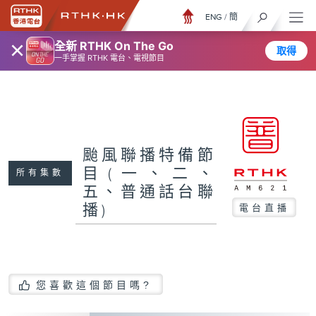
ENG
/
簡
×
全新 RTHK On The Go
取得
一手掌握 RTHK 電台、電視節目
颱風聯播特備節
目(一、二、
所有集數
五、普通話台聯
播)
電台直播
您喜歡這個節目嗎?