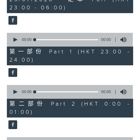
seconds
23:00 - 06:00)
0
seconds
00:00
00:00
of
0
第一部份 Part 1 (HKT 23:00 -
seconds
24:00)
0
seconds
00:00
00:00
of
0
第二部份 Part 2 (HKT 0:00 -
seconds
01:00)
0