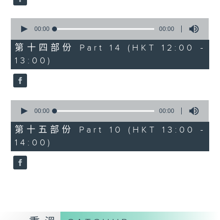
0
seconds
00:00
00:00
of
0
第十四部份 Part 14 (HKT 12:00 -
seconds
13:00)
0
seconds
00:00
00:00
of
0
第十五部份 Part 10 (HKT 13:00 -
seconds
14:00)