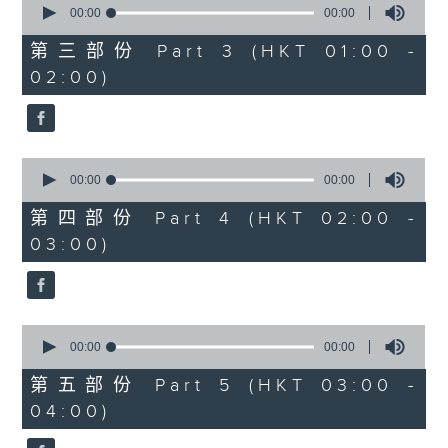
seconds
00:00
00:00
of
0
第三部份 Part 3 (HKT 01:00 -
seconds
02:00)
0
seconds
00:00
00:00
of
0
第四部份 Part 4 (HKT 02:00 -
seconds
03:00)
0
seconds
00:00
00:00
of
0
第五部份 Part 5 (HKT 03:00 -
seconds
04:00)