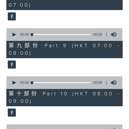
seconds
07:00)
0
seconds
00:00
00:00
of
0
第九部份 Part 9 (HKT 07:00 -
seconds
08:00)
0
seconds
00:00
00:00
of
0
第十部份 Part 10 (HKT 08:00 -
seconds
09:00)
0