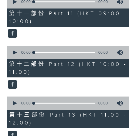
seconds
00:00
00:00
of
0
第十一部份 Part 11 (HKT 09:00 -
seconds
10:00)
0
seconds
00:00
00:00
of
0
第十二部份 Part 12 (HKT 10:00 -
seconds
11:00)
0
seconds
00:00
00:00
of
0
第十三部份 Part 13 (HKT 11:00 -
seconds
12:00)