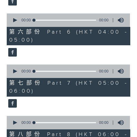
0
seconds
00:00
00:00
of
0
第六部份 Part 6 (HKT 04:00 -
seconds
05:00)
0
seconds
00:00
00:00
of
0
第七部份 Part 7 (HKT 05:00 -
seconds
06:00)
0
seconds
00:00
00:00
of
0
第八部份 Part 8 (HKT 06:00 -