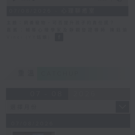
of
8
07/08/2026 - 心理聊癒室
minutes,
58
主題：飼養寵物，可否提升孩子的責任感？
seconds
嘉賓：輔導心理學家及靜觀發證導師 陳鈺瑜
Vinci (YY姑娘)
重溫
CATCHUP
07 - 08
2026
07/08/2026