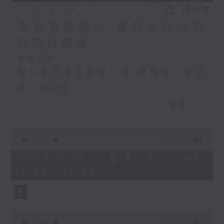
07/08/2026
相片集
中爸爸談談心 暑假是升級自
己的好時機
參與同學：
聖公會將軍澳基德小學 鄭曦怡、葉倩
希、柏天問
更多...
中爸爸談談心 暑假是升級自己的好時機
0
主持：中爸爸
seconds
00:00
55:00
of
主題：飼養寵物，可否提升孩子的責任
55
07/08/2026 - 足本 Full (HKT
minutes,
16:05 - 17:00)
感？
0
seconds
嘉賓：輔導心理學家及靜觀發證導師 陳
鈺瑜Vinci（YY姑娘）
0
seconds
00:00
08:58