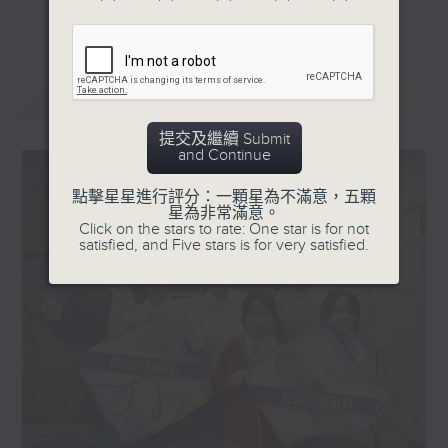
更多...
星期一「兩文三語說故事」一個故事、三種語言！
星期二「身體秘密小探員」探索身體的奧秘！
星期三「AI未來研究所」探討未來世界的可能性！
最新
LATEST
星期四「超玥實驗室」科學就在你身邊！
提交及繼續 Submit
星期五「中爸爸談談心」傾聽成長路上的小心事！
and Continue
「校園新SING」邀請最潮Busker為你Sing！
點擊星星進行評分：一顆星為不滿意，五顆
星為非常滿意。
「這個暑假 Alpha Hit!」發掘Alpha世代無窮潛力！
Click on the stars to rate: One star is for not
satisfied, and Five stars is for very satisfied.