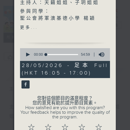
主持人：天籟姐姐、子玥姐姐
參與同學：
聖公會將軍澳基德小學 楊穎
詩、陳潁瞳、徐諾言、程悅堃
普出校園精彩
電台直播
更多...
所有集數
超玥實驗室 - 海市蜃樓的秘
密（下）：光線為什麼會“轉
0
彎”？
seconds
00:00
54:59
您喜歡這個節目嗎?
of
主持：子玥姐姐
54
28/05/2026 - 足本 Full
嘉賓：兒童及青少年科學教育
minutes,
(HKT 16:05 - 17:00)
簡介
59
GIST
專家 陶安德 Andrew
seconds
主持人：天籟姐姐、子玥姐姐
您對這個節目的滿意程度？
您的意見有助於提升節目質素。
主持：天籟姐姐、慢慢老師、Crystal姐姐、子玥姐
How satisfied are you with this program?
Your feedback helps to improve the quality of
姐、中中哥哥
the program.
☆
☆
☆
☆
☆