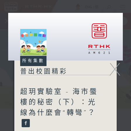
ENG
/
簡
×
全新 RTHK On The Go
取得
一手掌握 RTHK 電台、電視節目
所有集數
X
普出校園精彩
超玥實驗室 - 海市蜃
樓的秘密（下）：光
線為什麼會“轉彎”？