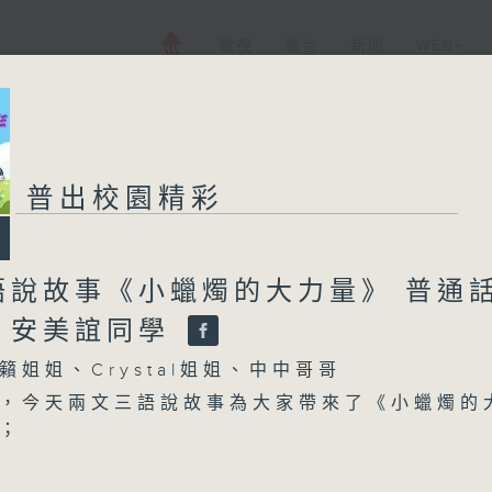
電視
電台
新聞
WEB+
普出校園精彩
語說故事《小蠟燭的大力量》 普通
：安美誼同學
籟姐姐、Crystal姐姐、中中哥哥
，今天兩文三語說故事為大家帶來了《小蠟燭的
；
大力量》的普通話版本由東華三院甲寅年總理中