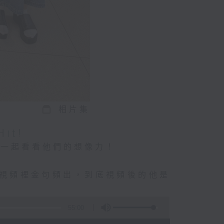
相片集
it!
們一起看看他們的想像力！
短視頻裡金句頻出，到底視頻後的他是
事
55:00