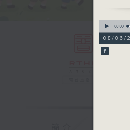
安美誼同學
今天也繼續
0
seconds
00:00
of
嘉賓：香港
55
08/06/2
minutes,
0
seconds
90%
電台直播
簡介