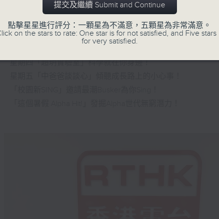
提交及繼續 Submit and Continue
星期一「兩文三語說故事」一個故事、三種語言！
點擊星星進行評分：一顆星為不滿意，五顆星為非常滿意。
lick on the stars to rate: One star is for not satisfied, and Five stars 
星期二「身體秘密小探員」探索身體的奧秘！
for very satisfied.
星期三「AI未來研究所」探討未來世界的可能性！
星期四「超玥實驗室」科學就在你身邊！
星期五「中爸爸談談心」傾聽成長路上的小心事！
「校園新SING」邀請最潮Busker為你Sing！
「這個暑假 Alpha Hit!」發掘Alpha世代無窮潛力！