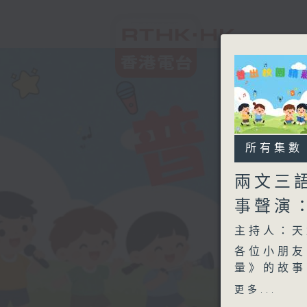
所有集數
兩文三
事聲演
主持人：天
各位小朋友
量》的故事
更多...
《小蠟燭的