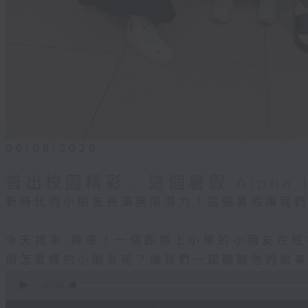
06/08/2026
普出校園精彩 - 這個暑假 Alpha H
新時代的小朋友充滿無限潛力！這個暑假讓我
今天請來 錸哥！一個即將上小學的小朋友在
個怎麼樣的小朋友呢？讓我們一起聽聽他的故
0
seconds
00:00
of
55