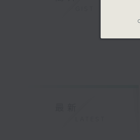
GIST
C
最新
LATEST