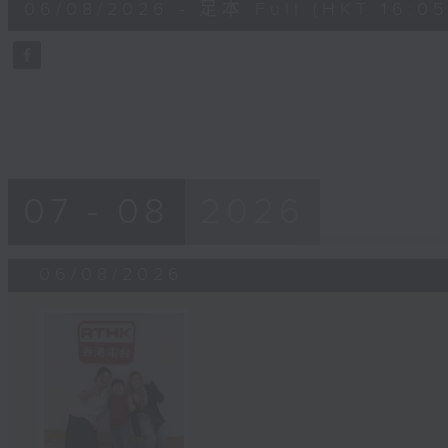
06/08/2026 - 足本 Full (HKT 16:05 
minutes,
0
seconds
Volume
90%
07 - 08
2026
06/08/2026