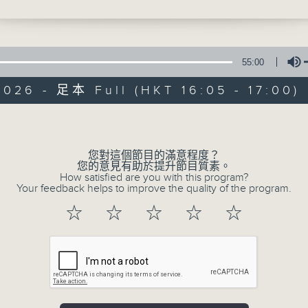
聲演；
請來了英文老師為大家分享故事中的英文小知識
55:00
都會大學語言研究與翻譯系 Teresa老師
026 - 足本 Full (HKT 16:05 - 17:00)
Volume
普出校園精彩
您對這個節目的滿意程度？
您的意見有助於提升節目質素。
所有集數
How satisfied are you with this program?
Your feedback helps to improve the quality of the program.
☆
☆
☆
☆
☆
您喜歡這個節目嗎?
主持人：天籟姐姐、Crystal姐姐、中中哥哥
主持：天籟姐姐、慢慢老師、Crystal姐姐、子玥姐姐、中中