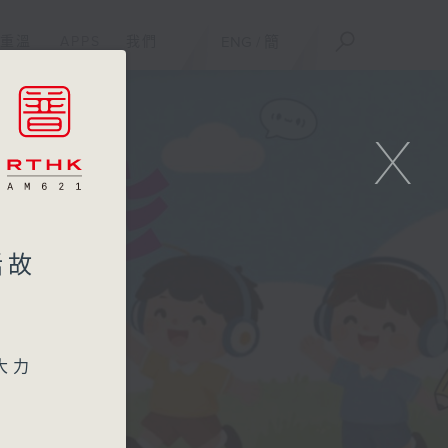
重溫
APPS
我們
ENG
/
簡
X
話故
大力
學的