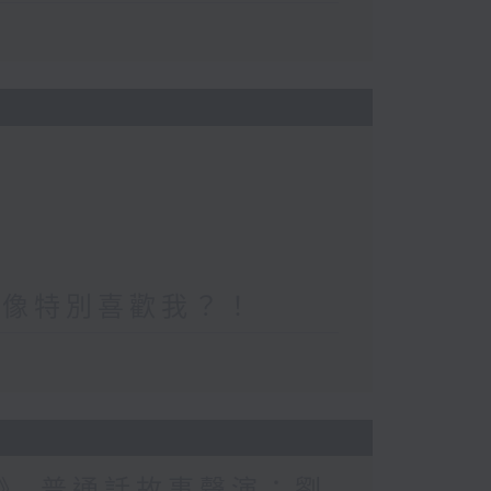
好像特別喜歡我？！
》 普通話故事聲演：劉