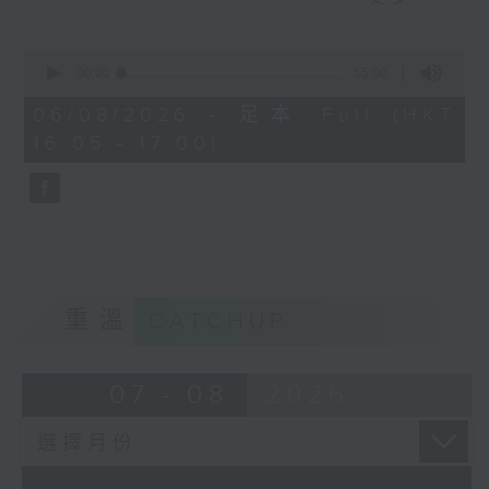
短視頻裡金句頻出，到底視頻後的他是個怎
麼樣的小朋友呢？讓我們一起聽聽他的故事
0
seconds
00:00
55:00
of
55
06/08/2026 - 足本 Full (HKT
minutes,
16:05 - 17:00)
0
seconds
重溫
CATCHUP
07 - 08
2026