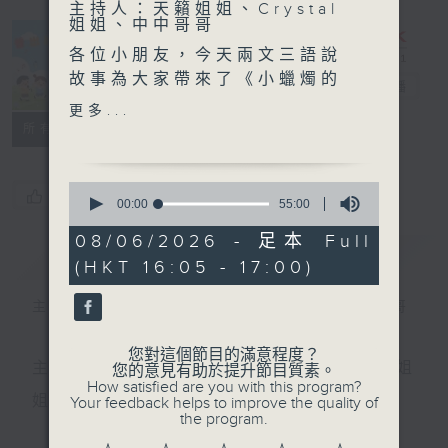
主持人：天籟姐姐、Crystal
姐姐、中中哥哥
各位小朋友，今天兩文三語說
故事為大家帶來了《小蠟燭的
普出校園精彩
電台直播
大力量》的故事；
更多...
所有集數
《小蠟燭的大力量》的普通話
版本由東華三院甲寅年總理中
0
您喜歡這個節目嗎?
學的安美誼同學聲演；
seconds
00:00
55:00
of
55
08/06/2026 - 足本 Full
今天也繼續請來了英文老師為
簡介
minutes,
GIST
(HKT 16:05 - 17:00)
0
大家分享故事中的英文小知識
seconds
哦！
主持人：天籟姐姐、Crystal姐姐、中中哥哥
嘉賓：香港都會大學語言研究
您對這個節目的滿意程度？
與翻譯系 Teresa老師
主持：天籟姐姐、慢慢老師、Crystal姐姐、子玥姐
您的意見有助於提升節目質素。
How satisfied are you with this program?
姐、中中哥哥
Your feedback helps to improve the quality of
the program.