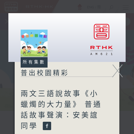
ENG
/
簡
×
全新 RTHK On The Go
取得
一手掌握 RTHK 電台、電視節目
所有集數
X
普出校園精彩
兩文三語說故事《小
蠟燭的大力量》 普通
話故事聲演：安美誼
同學