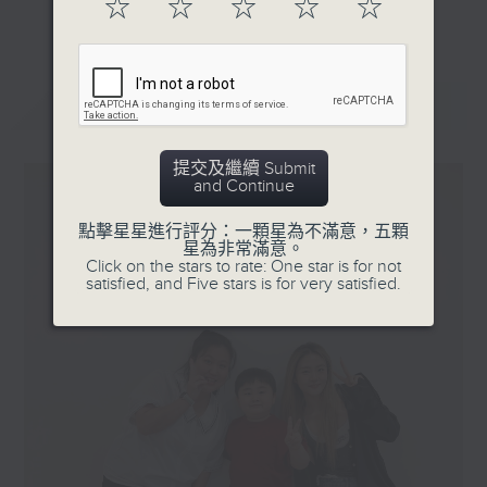
☆
☆
☆
☆
☆
更多...
星期一「兩文三語說故事」一個故事、三種語言！
星期二「身體秘密小探員」探索身體的奧秘！
星期三「AI未來研究所」探討未來世界的可能性！
最新
LATEST
星期四「超玥實驗室」科學就在你身邊！
星期五「中爸爸談談心」傾聽成長路上的小心事！
提交及繼續 Submit
and Continue
「校園新SING」邀請最潮Busker為你Sing！
點擊星星進行評分：一顆星為不滿意，五顆
「這個暑假 Alpha Hit!」發掘Alpha世代無窮潛力！
星為非常滿意。
Click on the stars to rate: One star is for not
satisfied, and Five stars is for very satisfied.