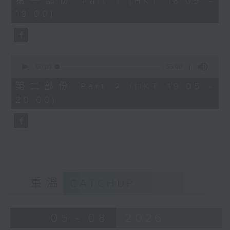
第一部份 Part 1 (HKT 18:05 -
minutes,
19:00)
0
seconds
0
seconds
00:00
55:09
of
55
第二部份 Part 2 (HKT 19:05 -
minutes,
20:00)
9
seconds
重溫
CATCHUP
05 - 08
2026