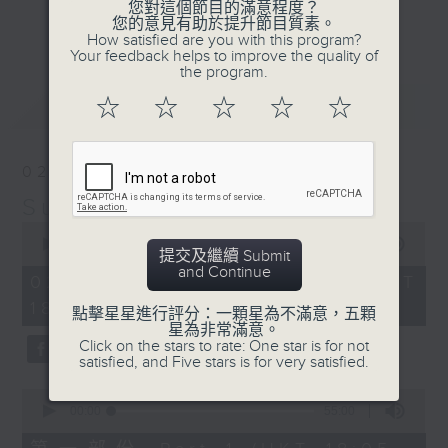
您對這個節目的滿意程度？
光的經典作品和滄海遺珠，嚴選國語及外語金
更多...
您的意見有助於提升節目質素。
曲；
How satisfied are you with this program?
Your feedback helps to improve the quality of
第二小時，放送由2000年出發的首首廣東歌
the program.
主打和 side track，以至本地最新派台歌
最新
LATEST
☆
☆
☆
☆
☆
和新專輯作品。
星期日黃昏 6-8
02/08/2026
習慣隨想，喜歡隨想。
Sunday隨想曲
0
seconds
00:00
1:49:59
提交及繼續 Submit
of
and Continue
1
02/08/2026 - 足本 Full (HKT
hour,
18:05 - 20:00)
49
點擊星星進行評分：一顆星為不滿意，五顆
minutes,
星為非常滿意。
59
Click on the stars to rate: One star is for not
seconds
satisfied, and Five stars is for very satisfied.
0
seconds
00:00
55:00
of
55