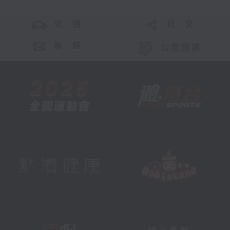
交 通
社 交
聯 絡
公眾回饋