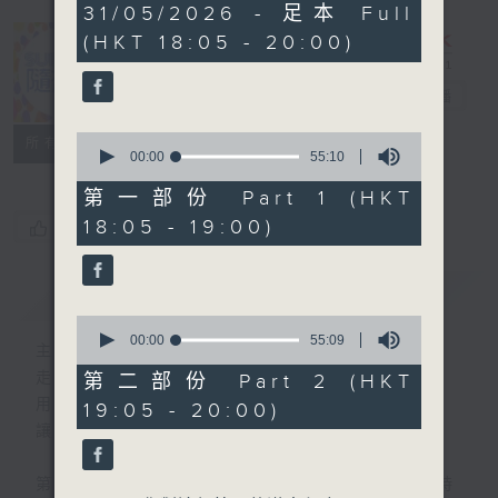
1
31/05/2026 - 足本 Full
hour,
(HKT 18:05 - 20:00)
49
minutes,
59
Sunday隨想曲
電台直播
seconds
0
FACEBOOK
聯絡
所有集數
seconds
00:00
55:10
of
55
第一部份 Part 1 (HKT
minutes,
18:05 - 19:00)
您喜歡這個節目嗎?
10
seconds
簡介
GIST
0
seconds
00:00
55:09
主持人：劉焯文
of
55
走出生活的框架，脫下形式的束縛。
第二部份 Part 2 (HKT
minutes,
用想像釋放自我，用音樂串連思緒。
19:05 - 20:00)
9
seconds
讓隨想成為態度，讓隨想成為節奏。
第一小時，重溫70-90年代香港樂壇輝煌時