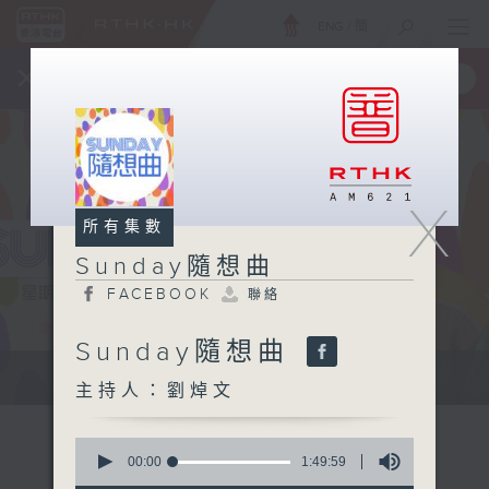
ENG
/
簡
×
全新 RTHK On The Go
取得
一手掌握 RTHK 電台、電視節目
X
所有集數
Sunday隨想曲
FACEBOOK
聯絡
Sunday隨想曲
主持劉焯文：習慣隨想，喜歡隨想。
主持人：劉焯文
0
seconds
00:00
1:49:59
of