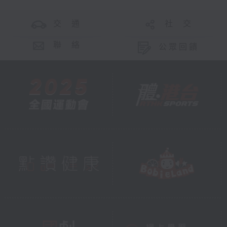
交 通
社 交
聯 絡
公眾回饋