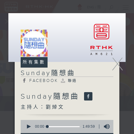
ENG
/
簡
×
全新 RTHK On The Go
取得
一手掌握 RTHK 電台、電視節目
X
所有集數
Sunday隨想曲
FACEBOOK
聯絡
Sunday隨想曲
主持劉焯文：習慣隨想，喜歡隨想。
主持人：劉焯文
0
seconds
00:00
1:49:59
of