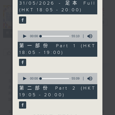
1
31/05/2026 - 足本 Full
hour,
(HKT 18:05 - 20:00)
49
minutes,
59
Sunday隨想曲
電台直播
seconds
0
FACEBOOK
聯絡
所有集數
seconds
00:00
55:10
of
55
第一部份 Part 1 (HKT
minutes,
18:05 - 19:00)
您喜歡這個節目嗎?
10
seconds
簡介
GIST
0
seconds
00:00
55:09
主持人：劉焯文
of
55
走出生活的框架，脫下形式的束縛。
第二部份 Part 2 (HKT
minutes,
用想像釋放自我，用音樂串連思緒。
19:05 - 20:00)
9
seconds
讓隨想成為態度，讓隨想成為節奏。
第一小時，重溫70-90年代香港樂壇輝煌時