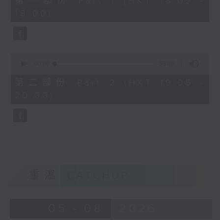
第一部份 Part 1 (HKT 18:05 -
minutes,
19:00)
0
seconds
0
seconds
00:00
55:09
of
55
第二部份 Part 2 (HKT 19:05 -
minutes,
20:00)
9
seconds
重溫
CATCHUP
05 - 08
2026