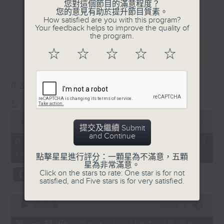
您對這個節目的滿意程度？
光的經典作品和滄海遺珠，嚴選國語及外語金
更多...
您的意見有助於提升節目質素。
曲；
How satisfied are you with this program?
Your feedback helps to improve the quality of
第二小時，放送由2000年出發的首首廣東歌
the program.
主打和 side track，以至本地最新派台歌
最新
LATEST
☆
☆
☆
☆
☆
和新專輯作品。
星期日黃昏 6-8
02/08/2026
習慣隨想，喜歡隨想。
Sunday隨想曲
0
seconds
00:00
1:49:59
提交及繼續 Submit
of
and Continue
1
02/08/2026 - 足本 Full (HKT
hour,
18:05 - 20:00)
49
點擊星星進行評分：一顆星為不滿意，五顆
minutes,
星為非常滿意。
59
Click on the stars to rate: One star is for not
seconds
satisfied, and Five stars is for very satisfied.
0
seconds
00:00
55:00
of
55