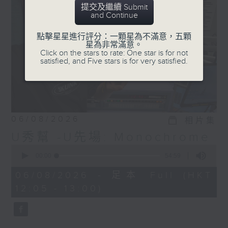
提交及繼續 Submit
and Continue
點擊星星進行評分：一顆星為不滿意，五顆
星為非常滿意。
Click on the stars to rate: One star is for not
satisfied, and Five stars is for very satisfied.
06/08/2026
相片集
U秀幫 -U先場: Monochrome
0
seconds
00:00
54:59
of
54
06/08/2026 - 足本 Full (HKT
minutes,
12:05 - 13:00)
59
seconds