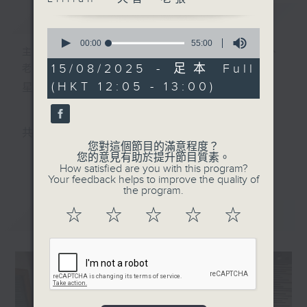
簡介
GIST
0
seconds
00:00
55:00
主持人：小孟、Skylar、Lillian 、天音、
of
55
15/08/2025 - 足本 Full
老張
minutes,
(HKT 12:05 - 13:00)
星期一至五 中午12時至1時
0
seconds
共同發掘U LIFE社會新鮮事！
您對這個節目的滿意程度？
邀請歌手、藝人、各路達人做客，與你掏心掏肺！
您的意見有助於提升節目質素。
更多...
How satisfied are you with this program?
集合年輕新力量 ，為你發放更多正能量！
Your feedback helps to improve the quality of
the program.
☆
☆
☆
☆
☆
最新
LATEST