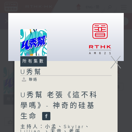
ENG
/
簡
×
全新 RTHK On The Go
取得
一手掌握 RTHK 電台、電視節目
X
所有集數
U秀幫
聯絡
U秀幫
電台直播
U秀幫 老張《這不科
聯絡
所有集數
學嗎》- 神奇的硅基
生命
您喜歡這個節目嗎?
主持人：小孟、Skylar、
Lillian 、天音、老張