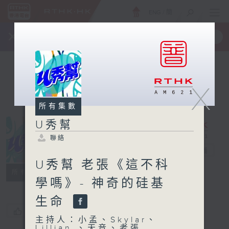
ENG
/
簡
×
全新 RTHK On The Go
取得
一手掌握 RTHK 電台、電視節目
X
所有集數
U秀幫
聯絡
U秀幫
電台直播
U秀幫 老張《這不科
聯絡
所有集數
學嗎》- 神奇的硅基
生命
您喜歡這個節目嗎?
主持人：小孟、Skylar、
Lillian 、天音、老張