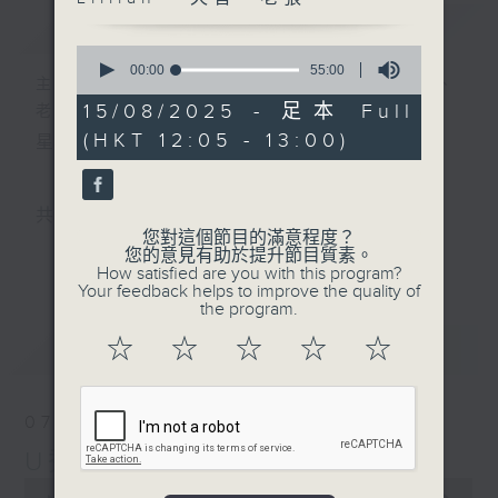
簡介
GIST
0
seconds
00:00
55:00
主持人：小孟、Skylar、Lillian 、天音、
of
55
15/08/2025 - 足本 Full
老張
minutes,
(HKT 12:05 - 13:00)
星期一至五 中午12時至1時
0
seconds
共同發掘U LIFE社會新鮮事！
您對這個節目的滿意程度？
邀請歌手、藝人、各路達人做客，與你掏心掏肺！
您的意見有助於提升節目質素。
更多...
How satisfied are you with this program?
集合年輕新力量 ，為你發放更多正能量！
Your feedback helps to improve the quality of
the program.
☆
☆
☆
☆
☆
最新
LATEST
07/08/2026
U秀幫
0