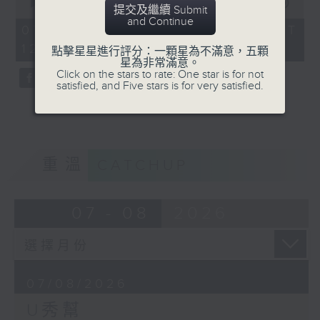
seconds
00:00
54:59
提交及繼續 Submit
of
and Continue
54
07/08/2026 - 足本 Full (HKT
minutes,
12:05 - 13:00)
59
點擊星星進行評分：一顆星為不滿意，五顆
seconds
星為非常滿意。
Click on the stars to rate: One star is for not
satisfied, and Five stars is for very satisfied.
重溫
CATCHUP
07 - 08
2026
07/08/2026
U秀幫