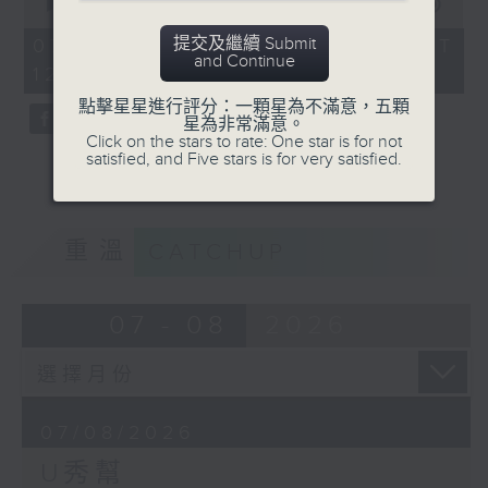
seconds
00:00
54:59
of
54
提交及繼續 Submit
07/08/2026 - 足本 Full (HKT
minutes,
and Continue
12:05 - 13:00)
59
seconds
點擊星星進行評分：一顆星為不滿意，五顆
星為非常滿意。
Click on the stars to rate: One star is for not
satisfied, and Five stars is for very satisfied.
重溫
CATCHUP
07 - 08
2026
07/08/2026
U秀幫