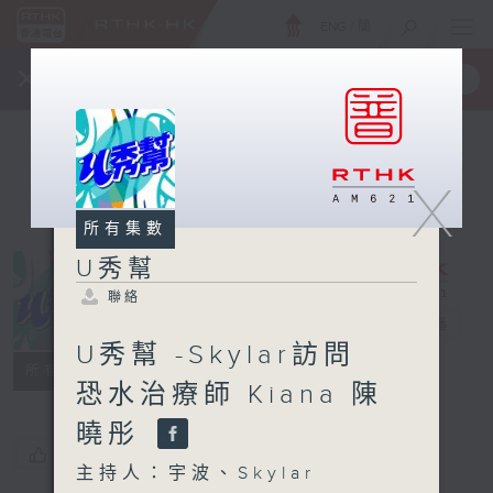
ENG
/
簡
×
全新 RTHK On The Go
取得
一手掌握 RTHK 電台、電視節目
X
所有集數
U秀幫
聯絡
U秀幫
電台直播
U秀幫 -Skylar訪問
聯絡
所有集數
恐水治療師 Kiana 陳
曉彤
您喜歡這個節目嗎?
主持人：宇波、Skylar