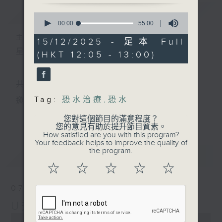
簡介
GIST
0
seconds
00:00
55:00
of
主持人：宇波、Skylar
55
15/12/2025 - 足本 Full
minutes,
星期一至五 中午12時至1時
(HKT 12:05 - 13:00)
0
seconds
共同發掘U LIFE社會新鮮事！
Tag:
恐水治療
,
恐水
邀請歌手、藝人、各路達人做客，與你掏心掏肺！
更多...
集合年輕新力量 ，為你發放更多正能量！
您對這個節目的滿意程度？
您的意見有助於提升節目質素。
How satisfied are you with this program?
Your feedback helps to improve the quality of
the program.
最新
LATEST
☆
☆
☆
☆
☆
07/08/2026
U秀幫
0