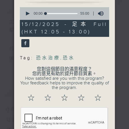
簡介
GIST
0
seconds
00:00
55:00
of
主持人：宇波、Skylar
55
15/12/2025 - 足本 Full
minutes,
星期一至五 中午12時至1時
(HKT 12:05 - 13:00)
0
seconds
共同發掘U LIFE社會新鮮事！
Tag:
恐水治療
,
恐水
邀請歌手、藝人、各路達人做客，與你掏心掏肺！
更多...
集合年輕新力量 ，為你發放更多正能量！
您對這個節目的滿意程度？
您的意見有助於提升節目質素。
How satisfied are you with this program?
Your feedback helps to improve the quality of
the program.
最新
LATEST
☆
☆
☆
☆
☆
06/08/2026
U秀幫 -U先場: Monochrome