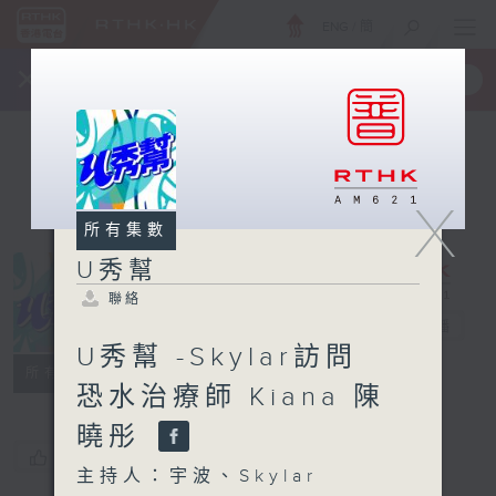
ENG
/
簡
×
全新 RTHK On The Go
取得
一手掌握 RTHK 電台、電視節目
X
所有集數
U秀幫
聯絡
U秀幫
電台直播
U秀幫 -Skylar訪問
聯絡
所有集數
恐水治療師 Kiana 陳
曉彤
您喜歡這個節目嗎?
主持人：宇波、Skylar