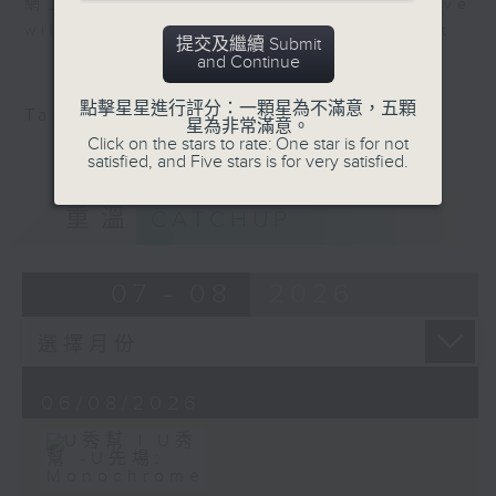
網上直播完畢稍後提供節目重溫。 Archive
will be available after live webcast
提交及繼續 Submit
and Continue
點擊星星進行評分：一顆星為不滿意，五顆
Tag:
Monochrome
星為非常滿意。
Click on the stars to rate: One star is for not
satisfied, and Five stars is for very satisfied.
重溫
CATCHUP
07 - 08
2026
06/08/2026