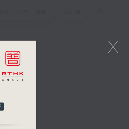
重溫
APPS
我們
ENG
/
簡
X