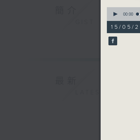
簡介
0
seconds
00:00
of
GIST
55
15/05/2
minutes,
0
seconds
90%
最新
LATEST