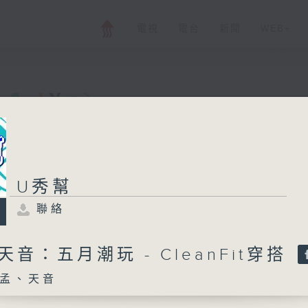
電視
電台
新聞
WEB+
U秀幫
U秀幫
聯絡
所有集數
聯絡
您喜歡這個節目嗎?
-天音：五月潮玩 - CleanFit穿搭
孟、天音
主持人：小孟、天音