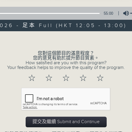
星期一至五 中午12時至1時
55:00
共同發掘U LIFE社會新鮮事！
026 - 足本 Full (HKT 12:05 - 13:00)
邀請歌手、藝人、各路達人做客，與你掏心掏肺！
集合年輕新力量 ，為你發放更多正能量！
Volume
您對這個節目的滿意程度？
您的意見有助於提升節目質素。
07/08/2026
How satisfied are you with this program?
Your feedback helps to improve the quality of the program.
U秀幫
☆
☆
☆
☆
☆
0
seconds
00:00
of
54
07/08/2026 - 足本 Full (HKT 12:05 
minutes,
59
seconds
Volume
90%
提交及繼續 Submit and Continue