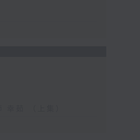
妝師 幸茹 （上集）