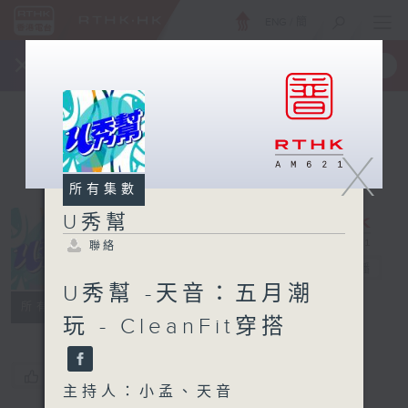
ENG
/
簡
×
全新 RTHK On The Go
取得
一手掌握 RTHK 電台、電視節目
X
所有集數
U秀幫
聯絡
U秀幫
電台直播
U秀幫 -天音：五月潮
聯絡
所有集數
玩 - CleanFit穿搭
您喜歡這個節目嗎?
主持人：小孟、天音