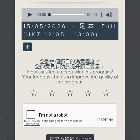
簡介
GIST
0
seconds
00:00
55:00
of
主持人：小孟、天音
55
15/05/2026 - 足本 Full
minutes,
星期一至五 中午12時至1時
(HKT 12:05 - 13:00)
0
seconds
共同發掘U LIFE社會新鮮事！
您對這個節目的滿意程度？
邀請歌手、藝人、各路達人做客，與你掏心掏肺！
您的意見有助於提升節目質素。
How satisfied are you with this program?
更多...
集合年輕新力量 ，為你發放更多正能量！
Your feedback helps to improve the quality of
the program.
☆
☆
☆
☆
☆
最新
LATEST
07/08/2026
U秀幫
0
提交及繼續 Submit