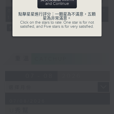
seconds
00:00
54:59
and Continue
of
54
07/08/2026 - 足本 Full (HKT
minutes,
點擊星星進行評分：一顆星為不滿意，五顆
12:05 - 13:00)
59
星為非常滿意。
seconds
Click on the stars to rate: One star is for not
satisfied, and Five stars is for very satisfied.
重溫
CATCHUP
07 - 08
2026
07/08/2026
U秀幫