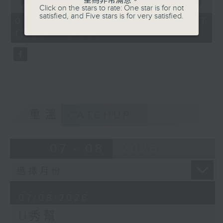
星為非常滿意。
seconds
00:00
54:59
Click on the stars to rate: One star is for not
of
satisfied, and Five stars is for very satisfied.
54
07/08/2026 - 足本 Full (HKT
minutes,
12:05 - 13:00)
59
seconds
重溫
CATCHUP
07 - 08
2026
07/08/2026
U秀幫