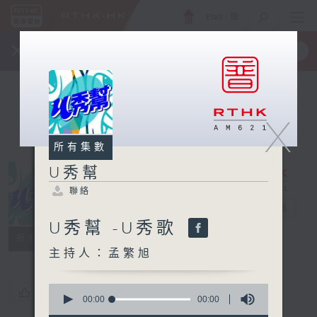
ENG
/
簡
×
全新 RTHK On The Go
取得
一手掌握 RTHK 電台、電視節目
X
所有集數
U秀幫
聯絡
U秀幫
電台直播
U秀幫 -U秀歌
聯絡
所有集數
主持人：孟繁旭
0
您喜歡這個節目嗎?
seconds
00:00
00:00
of