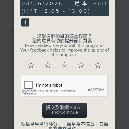
0
03/06/2026 - 足本 Full
簡介
GIST
seconds
(HKT 12:05 - 13:00)
主持人：孟繁旭
星期一至五 中午12時至1時
您對這個節目的滿意程度？
您的意見有助於提升節目質素。
How satisfied are you with this program?
共同發掘U LIFE社會新鮮事！
Your feedback helps to improve the quality of
the program.
邀請歌手、藝人、各路達人做客，與你掏心掏肺！
☆
☆
☆
☆
☆
更多...
集合年輕新力量 ，為你發放更多正能量！
最新
LATEST
提交及繼續 Submit
07/08/2026
and Continue
U秀幫
點擊星星進行評分：一顆星為不滿意，五顆
0