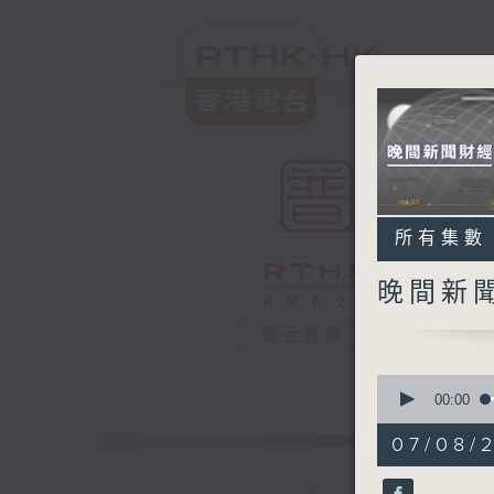
所有集數
晚間新
電台直播
0
seconds
00:00
of
30
07/08/
minutes,
0
seconds