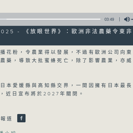
詳盡新聞︰星期一至星期五下午一時三十分及
03:49
8/2025 - 《放眼世界》：歐洲非法農藥令東
Volume
傳播花粉，令農業得以發展，不過有歐洲公司向東
05/08/2026
的農藥，導致大批蜜蜂死亡，除了影響農業，亦威
晚間新聞/財經
0
seconds
00:00
於日本愛媛縣與高知縣交界，一間因擁有日本最長
of
29
05/08/2026 - 足本 Full (HKT 19:30
，近日宣布將於2027年關閉。
minutes,
59
seconds
Volume
90%
瑜報道