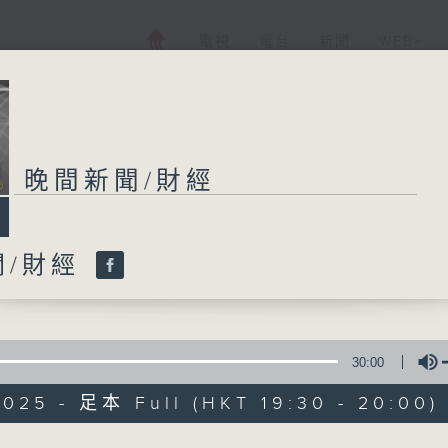
電視
電台
新聞
WEB+
晚間新聞/財經
晚間新聞/財經
聞/財經
所有集數
您喜歡這個節目嗎?
30:00
2025 - 足本 Full (HKT 19:30 - 20:00)
普通話新聞由香港電台普通話台製作。
新聞簡報︰每日早上七時至凌晨一時，每小時
Volume