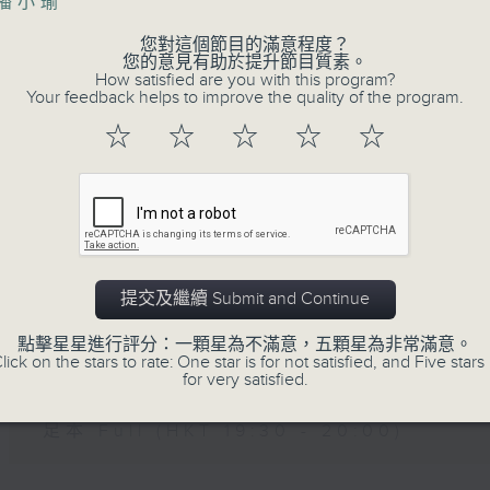
主播小瑜
您對這個節目的滿意程度？
07 - 08
2026
您的意見有助於提升節目質素。
How satisfied are you with this program?
Your feedback helps to improve the quality of the program.
☆
☆
☆
☆
☆
05/08/2026
晚間新聞/財經
足本 Full (HKT 19:30 - 20:00)
提交及繼續 Submit and Continue
04/08/2026
點擊星星進行評分：一顆星為不滿意，五顆星為非常滿意。
lick on the stars to rate: One star is for not satisfied, and Five stars 
晚間新聞/財經
for very satisfied.
足本 Full (HKT 19:30 - 20:00)