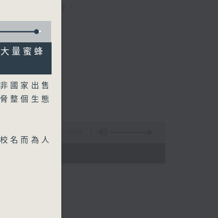
晚上七時三十分。
非大量蜜蜂
非國家出售
脅整個生態
29:59
校名而為人
 - 20:00)