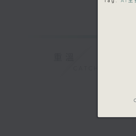
Tag:
AI
重溫
CATCHUP
C