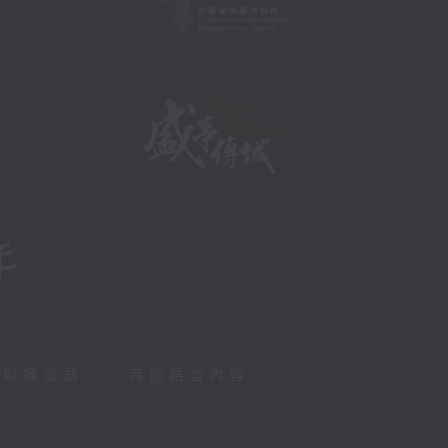
障礙播放器
|
其他語言內容
|