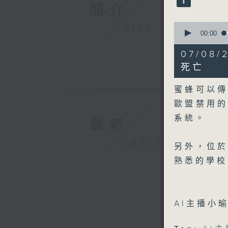
90%
簡介
0
GIST
seconds
00:00
of
3
07/0
minutes,
49
死亡
seconds
90%
蜜蜂可以
歐盟禁用
系統。
最新
LATEST
另外，位
熟悉的學校
AI主播小