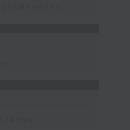
免進食有助減慢認知衰退
情緒
高速撞碎獵物