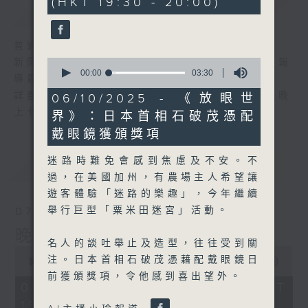
(HKT 19:30 - 20:00)
59
簡介
GIST
seconds
普通話新聞由香港電台普通話台製作。
0
新聞簡報︰每日早上七時至凌晨一時，每小時報
seconds
00:00
03:30
導最新本地及國際新聞。
of
3
詳盡新聞︰星期一至星期五下午一時三十分及晚
06/10/2025 - 《放眼世
minutes,
上七時三十分。
界》：日本首相石破茂憑配
30
seconds
戴眼鏡獲頒獎項
迷路時難免會感到焦慮及不安。不
最新
LATEST
過，在美國加州，有農場主人希望讓
遊客體驗「迷路的樂趣」，今年繼續
舉行巨型「粟米田迷宮」活動。
07/08/2026
晚間新聞/財經
名人的談吐舉止及造型，往往受到關
0
注。日本首相石破茂憑藉配戴眼鏡日
seconds
00:00
29:59
of
前獲頒獎項，令他感到喜出望外。
29
07/08/2026 - 足本 Full (HKT
minutes,
19:30 - 20:00)
59