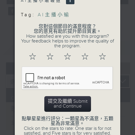
AI主播小瑜報道
seconds
Tag:
AI主播小瑜
您對這個節目的滿意程度？
您的意見有助於提升節目質素。
How satisfied are you with this program?
Your feedback helps to improve the quality of
the program.
重溫
CATCHUP
☆
☆
☆
☆
☆
07 - 08
2026
07/08/2026
提交及繼續 Submit
and Continue
晚間新聞/財經
點擊星星進行評分：一顆星為不滿意，五顆
足本 Full (HKT 19:30 - 20:00)
星為非常滿意。
Click on the stars to rate: One star is for not
satisfied, and Five stars is for very satisfied.