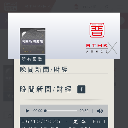
ENG
/
簡
×
全新 RTHK On The Go
取得
一手掌握 RTHK 電台、電視節目
X
所有集數
晚間新聞/財經
晚間新聞/財經
電台直播
晚間新聞/財經
所有集數
0
seconds
00:00
29:59
您喜歡這個節目嗎?
of
29
06/10/2025 - 足本 Full
minutes,