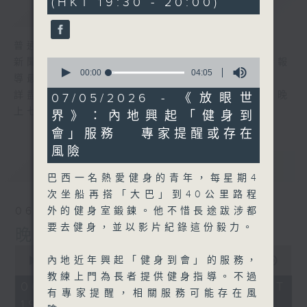
(HKT 19:30 - 20:00)
59
簡介
GIST
seconds
普通話新聞由香港電台普通話台製作。
0
新聞簡報︰每日早上七時至凌晨一時，每小時報
seconds
00:00
04:05
導最新本地及國際新聞。
of
4
詳盡新聞︰星期一至星期五下午一時三十分及晚
07/05/2026 - 《放眼世
minutes,
上七時三十分。
界》：內地興起「健身到
5
seconds
會」服務 專家提醒或存在
風險
最新
LATEST
巴西一名熱愛健身的青年，每星期4
次坐船再搭「大巴」到40公里路程
06/08/2026
外的健身室鍛鍊。他不惜長途跋涉都
要去健身，並以影片紀錄這份毅力。
晚間新聞/財經
0
內地近年興起「健身到會」的服務，
seconds
00:00
29:59
of
教練上門為長者提供健身指導。不過
29
06/08/2026 - 足本 Full (HKT
有專家提醒，相關服務可能存在風
minutes,
19:30 - 20:00)
59