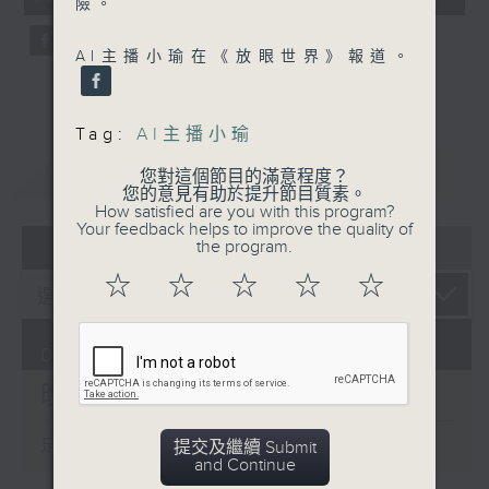
險。
seconds
AI主播小瑜在《放眼世界》報道。
Tag:
AI主播小瑜
重溫
CATCHUP
您對這個節目的滿意程度？
您的意見有助於提升節目質素。
How satisfied are you with this program?
Your feedback helps to improve the quality of
07 - 08
2026
the program.
☆
☆
☆
☆
☆
06/08/2026
晚間新聞/財經
足本 Full (HKT 19:30 - 20:00)
提交及繼續 Submit
and Continue