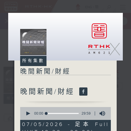
ENG
/
簡
×
全新 RTHK On The Go
取得
一手掌握 RTHK 電台、電視節目
X
所有集數
晚間新聞/財經
晚間新聞/財經
電台直播
晚間新聞/財經
所有集數
0
seconds
00:00
29:59
您喜歡這個節目嗎?
of
29
07/05/2026 - 足本 Full
minutes,