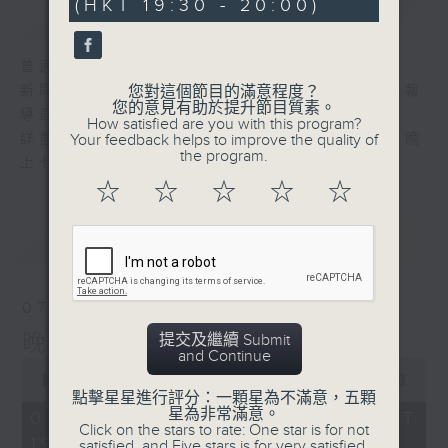
(HKT 19:30 - 20:00)
簡介
GIST
普通話新聞由香港電台普通話台製作。
新聞簡報︰每日早上七時至凌晨一時，每小時報
您對這個節目的滿意程度？
您的意見有助於提升節目質素。
導最新本地及國際新聞。
How satisfied are you with this program?
詳盡新聞︰星期一至星期五下午一時三十分及晚
Your feedback helps to improve the quality of
the program.
上七時三十分。
☆
☆
☆
☆
☆
最新
LATEST
07/08/2026
晚間新聞/財經
提交及繼續 Submit
and Continue
0
seconds
00:00
29:59
of
點擊星星進行評分：一顆星為不滿意，五顆
29
星為非常滿意。
07/08/2026 - 足本 Full (HKT
minutes,
Click on the stars to rate: One star is for not
19:30 - 20:00)
59
satisfied, and Five stars is for very satisfied.