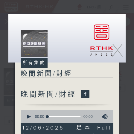
ENG
/
簡
×
全新 RTHK On The Go
取得
一手掌握 RTHK 電台、電視節目
X
所有集數
晚間新聞/財經
晚間新聞/財經
電台直播
晚間新聞/財經
所有集數
0
seconds
00:00
00:00
您喜歡這個節目嗎?
of
0
12/06/2026 - 足本 Full
seconds