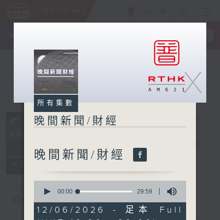
ENG
/
簡
×
全新 RTHK On The Go
取得
一手掌握 RTHK 電台、電視節目
X
所有集數
晚間新聞/財經
晚間新聞/財經
電台直播
晚間新聞/財經
所有集數
0
seconds
00:00
29:59
您喜歡這個節目嗎?
of
29
12/06/2026 - 足本 Full
minutes,