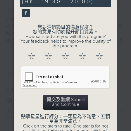
(HKT 19:30 - 20:00)
59
簡介
GIST
seconds
普通話新聞由香港電台普通話台製作。
新聞簡報︰每日早上七時至凌晨一時，每小時報
您對這個節目的滿意程度？
您的意見有助於提升節目質素。
導最新本地及國際新聞。
How satisfied are you with this program?
詳盡新聞︰星期一至星期五下午一時三十分及晚
Your feedback helps to improve the quality of
the program.
上七時三十分。
☆
☆
☆
☆
☆
最新
LATEST
06/08/2026
提交及繼續 Submit
晚間新聞/財經
and Continue
網上直播完畢稍後提供節目重溫。 Archive
點擊星星進行評分：一顆星為不滿意，五顆
will be available after live webcast
星為非常滿意。
Click on the stars to rate: One star is for not
satisfied, and Five stars is for very satisfied.