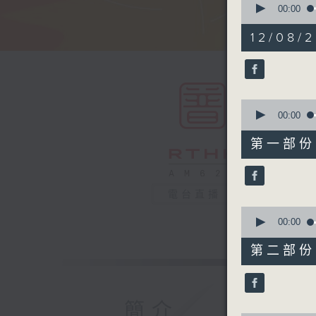
seconds
00:00
of
1
12/08/2
hour,
50
minutes,
0
seconds
90%
0
seconds
00:00
of
55
第一部份 P
minutes,
10
seconds
90%
電台直播
0
seconds
00:00
of
55
第二部份 P
minutes,
10
seconds
90%
簡介