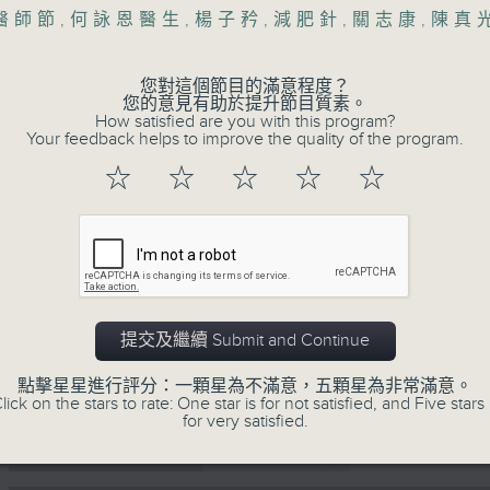
55
醫師節
,
何詠恩醫生
,
楊子矜
,
減肥針
,
關志康
,
陳真
第一部份 Part 1 (HKT 10:05 - 11:00)
minutes,
10
seconds
Volume
90%
您對這個節目的滿意程度？
您的意見有助於提升節目質素。
How satisfied are you with this program?
0
Your feedback helps to improve the quality of the program.
seconds
00:00
of
☆
☆
☆
☆
☆
55
第二部份 Part 2 (HKT 11:05 - 12:00)
minutes,
10
seconds
Volume
90%
Tag:
楊子矜
,
麥尚中
,
蔡朗清
,
許美德
,
林振成
提交及繼續 Submit and Continue
點擊星星進行評分：一顆星為不滿意，五顆星為非常滿意。
lick on the stars to rate: One star is for not satisfied, and Five stars 
for very satisfied.
07 - 08
2026