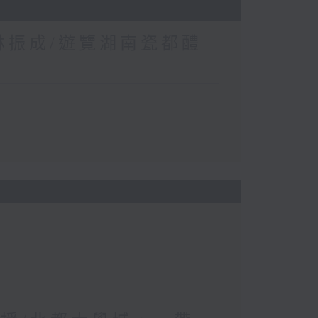
 林振成/遊覽湖南瓷都醴