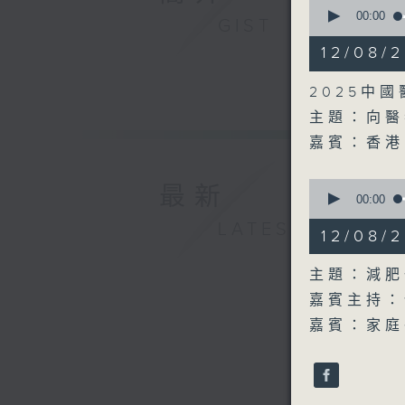
0
seconds
00:00
GIST
of
15
12/08
minutes,
56
seconds
2025中
90%
主題：向醫
嘉賓：香港
0
最新
seconds
00:00
of
LATEST
1
12/08
hour,
0
seconds
主題：減肥
90%
嘉賓主持：
嘉賓：家庭