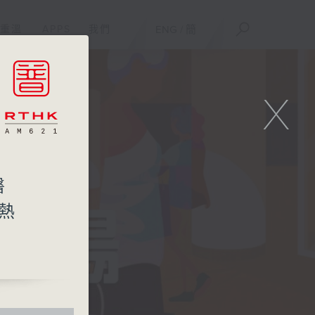
重溫
APPS
我們
ENG
/
簡
X
醫
會熱