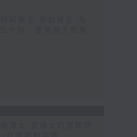
王曉莉醫生 劉舢醫生/為
≠五十肩：警惕胸大肌撕
康遠博士/雲端上的望聞問
？/社會熱點話題