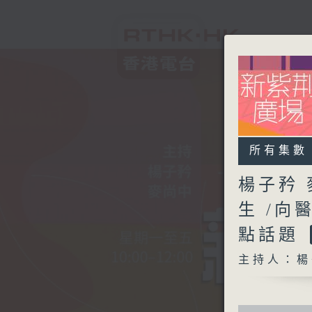
所有集數
楊子矜 
生 /向
點話題
主持人：楊
0