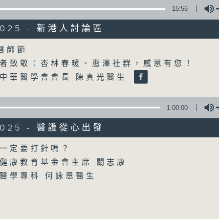
15:56
/2025 - 新港人討論區
Volume
國醫師節
者致敬：杏林春暖、惠澤社群，感恩有您！
07/08/2026
中華醫學會會長 陳真光醫生
楊子矜 麥尚中 蔡朗清 許美德 
1:00:00
社會熱點話題
0
/2025 - 醫護從心出發
seconds
00:00
of
Volume
一定要打針嗎？
1
07/08/2026 - 足本 Full (HKT 10:05 
hour,
健康教育基金會主席 關志康
50
minutes,
醫學專科 何詠恩醫生
0
seconds
Volume
90%
0
seconds
00:00
of