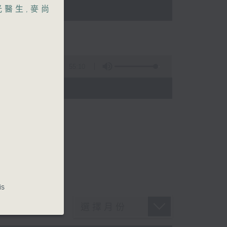
光醫生
,
麥尚
55:10
is