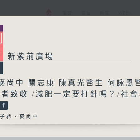
電視
電台
新聞
WEB+
新紫荊廣場
麥尚中 關志康 陳真光醫生 何詠恩
醫者致敬 /減肥一定要打針嗎？/社
子矜、麥尚中