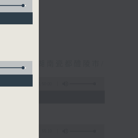
林振成/遊覽湖南瓷都醴陵市/
1:50:00
- 12:00)
55:10