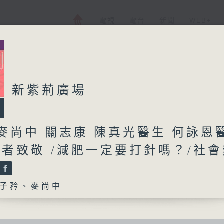
電視
電台
新聞
WEB+
新紫荊廣場
麥尚中 關志康 陳真光醫生 何詠恩
醫者致敬 /減肥一定要打針嗎？/社
子矜、麥尚中