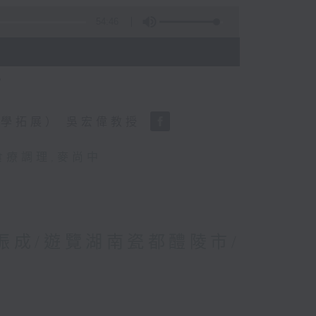
54:46
？
學拓展） 吳宏偉教授
食療調理
,
麥尚中
林振成/遊覽湖南瓷都醴陵市/