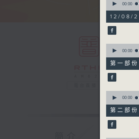
seconds
00:00
of
1
12/08/2
hour,
50
minutes,
0
seconds
90%
0
seconds
00:00
of
55
第一部份 P
minutes,
10
seconds
90%
電台直播
0
seconds
00:00
of
55
第二部份 P
minutes,
10
seconds
90%
簡介