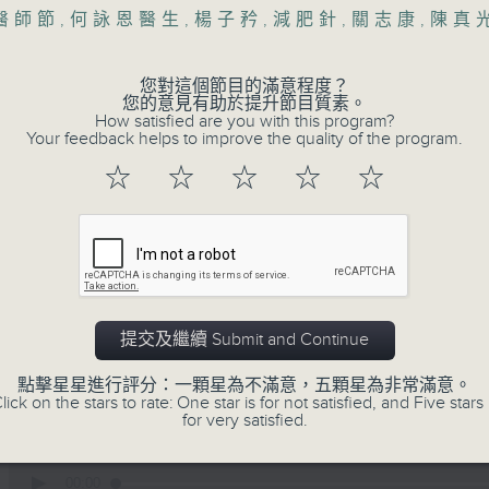
醫師節
,
何詠恩醫生
,
楊子矜
,
減肥針
,
關志康
,
陳真
您對這個節目的滿意程度？
您的意見有助於提升節目質素。
How satisfied are you with this program?
Your feedback helps to improve the quality of the program.
☆
☆
☆
☆
☆
06/08/2026
楊子矜 麥尚中 鄒潔瑜 吳宏偉教
僑子弟的首選？/癌症化療後的食
0
seconds
00:00
of
提交及繼續 Submit and Continue
1
06/08/2026 - 足本 Full (HKT 10:05 
hour,
點擊星星進行評分：一顆星為不滿意，五顆星為非常滿意。
50
lick on the stars to rate: One star is for not satisfied, and Five stars 
minutes,
for very satisfied.
0
seconds
Volume
90%
0
seconds
00:00