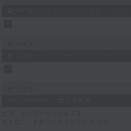
of
55
第一部份 Part 1 (HKT 10:05 - 11:00)
minutes,
0
seconds
Volume
90%
0
seconds
00:00
of
55
第二部份 Part 2 (HKT 11:05 - 12:00)
minutes,
9
seconds
Volume
90%
0
seconds
00:00
of
14
06/08/2026 - 舌尖冷知識
minutes,
29
seconds
Volume
主題：癌症化療後的食療調理
90%
嘉賓主持：食物科學及營養學家 鄒潔瑜Linda