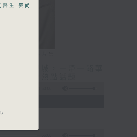
光醫生
,
麥尚
相片集
授/北都大學城，一帶一路華
療調理/社會熱點話題
1:50:00
- 12:00)
is
55:00