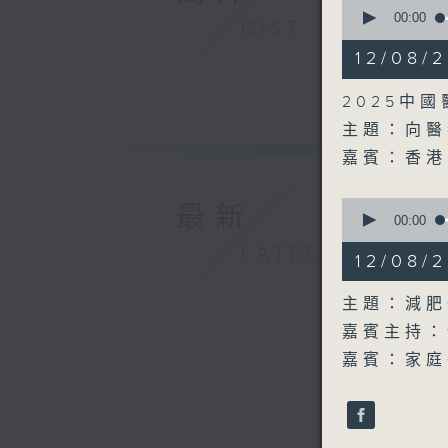
0
seconds
00:00
GIST
of
15
12/08
minutes,
56
seconds
2025中
90%
主題：向醫
嘉賓：香港
0
最新
seconds
00:00
of
LATEST
1
12/08
hour,
0
seconds
主題：減肥
90%
嘉賓主持：
嘉賓：家庭