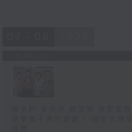
07 - 08
2026
06/08/2026
楊子矜 麥尚中 鄒潔瑜 吳宏偉
路華僑子弟的首選？/癌症化療
話題