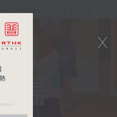
重溫
APPS
我們
ENG
/
簡
X
醫
會熱