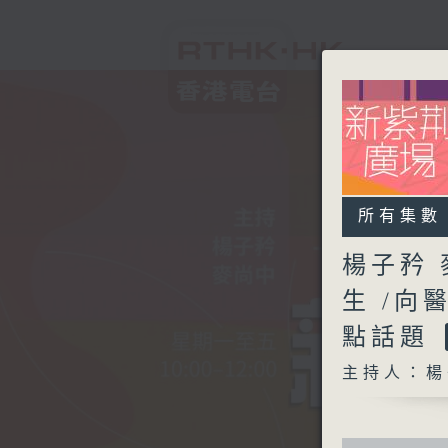
所有集數
楊子矜 
生 /向
點話題
主持人：楊
0