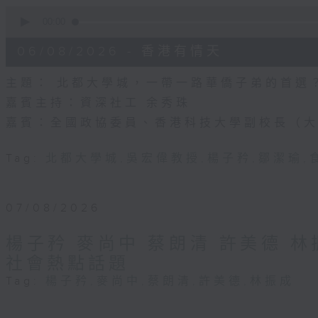
0
seconds
00:00
of
54
06/08/2026 - 香港有情天
minutes,
46
seconds
Volume
主題： 北都大學城，一帶一路華僑子弟的首選
90%
嘉賓主持：資深社工 余秀珠
嘉賓：全國政協委員、香港科技大學副校長（大
Tag:
北都大學城
,
吳宏偉教授
,
楊子矜
,
鄒潔瑜
,
07/08/2026
楊子矜 麥尚中 蔡朗清 許美德 
社會熱點話題
Tag:
楊子矜
,
麥尚中
,
蔡朗清
,
許美德
,
林振成