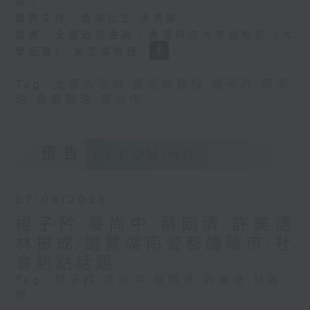
選？
嘉賓主持：資深社工 余秀珠
嘉賓：全國政協委員、香港科技大學副校長（大
學拓展） 吳宏偉教授
Tag:
北都大學城
,
吳宏偉教授
,
楊子矜
,
鄒潔
瑜
,
食療調理
,
麥尚中
預告
UPCOMING
07/08/2026
楊子矜 麥尚中 蔡朗清 許美德
林振成/遊覽湖南瓷都醴陵市/社
會熱點話題
Tag:
楊子矜
,
麥尚中
,
蔡朗清
,
許美德
,
林振
成