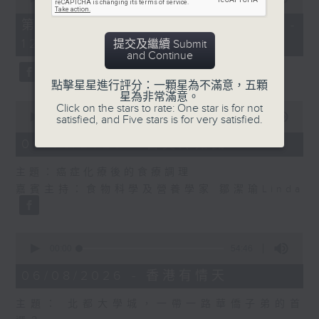
of
55
第二部份 Part 2 (HKT 11:05 -
minutes,
12:00)
提交及繼續 Submit
9
and Continue
seconds
點擊星星進行評分：一顆星為不滿意，五顆
星為非常滿意。
0
Click on the stars to rate: One star is for not
seconds
00:00
14:29
satisfied, and Five stars is for very satisfied.
of
14
06/08/2026 - 舌尖冷知識
minutes,
29
主題：癌症化療後的食療調理
seconds
嘉賓主持：食物科學及營養學家 鄒潔瑜Linda
0
seconds
00:00
54:46
of
54
06/08/2026 - 香港有情天
minutes,
46
主題： 北都大學城，一帶一路華僑子弟的首
seconds