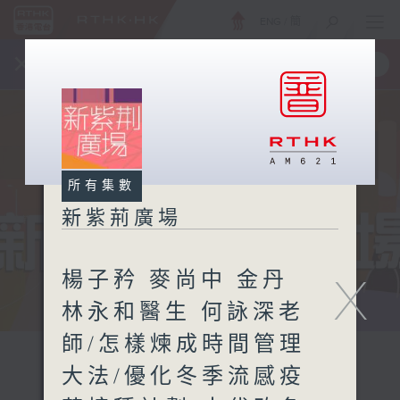
ENG
/
簡
×
全新 RTHK On The Go
取得
一手掌握 RTHK 電台、電視節目
所有集數
新紫荊廣場
楊子矜 麥尚中 金丹
X
林永和醫生 何詠深老
師/怎樣煉成時間管理
大法/優化冬季流感疫