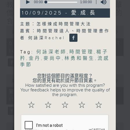
seconds
00:00
1:00:00
教授/北都大學城，一帶一路華
of
1
僑子弟的首選？/癌症化療後的
10/09/2025 - 愛.成.長
hour,
食療調理/社會熱點話題
0
主題：怎樣煉成時間管理大法
seconds
0
嘉賓：時間管理達人、時間管理書作
seconds
00:00
1:50:00
of
者 何詠深Rachel
1
06/08/2026 - 足本 Full (HKT
hour,
10:05 - 12:00)
50
Tag:
何詠深老師
,
時間管理
,
楊子
minutes,
矜
,
金丹
,
麥尚中
,
林勇和醫生
,
流感
0
季節
seconds
您對這個節目的滿意程度？
0
您的意見有助於提升節目質素。
seconds
00:00
55:00
How satisfied are you with this program?
of
Your feedback helps to improve the quality of
55
第一部份 Part 1 (HKT 10:05 -
the program.
minutes,
11:00)
0
☆
☆
☆
☆
☆
seconds
0
seconds
00:00
55:09