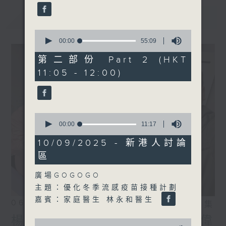
最新
LATEST
0
seconds
00:00
55:09
of
55
第二部份 Part 2 (HKT
minutes,
11:05 - 12:00)
9
seconds
0
seconds
00:00
11:17
of
11
10/09/2025 - 新港人討論
minutes,
區
17
seconds
廣場GOGOGO
主題：優化冬季流感疫苗接種計劃
嘉賓：家庭醫生 林永和醫生
06/08/2026
相片集
楊子矜 麥尚中 鄒潔瑜 吳宏偉
0