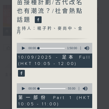
苗接種計劃/古代改名
也有潮流？/社會熱點
話題
新紫荊廣場
電台直播
主持人：楊子矜、麥尚中、金
所有集數
丹
0
您喜歡這個節目嗎?
seconds
00:00
1:50:00
of
1
10/09/2025 - 足本 Full
hour,
簡介
GIST
(HKT 10:05 - 12:00)
50
minutes,
0
主持人：楊子矜、麥尚中、金丹
seconds
0
seconds
00:00
55:00
of
55
第一部份 Part 1 (HKT
minutes,
10:05 - 11:00)
0
seconds