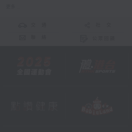
更多 ...
交 通
社 交
聯 絡
公眾回饋