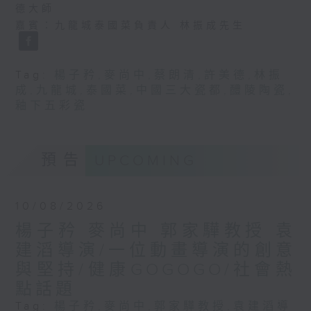
德大師
嘉賓：九龍城泰國菜負責人 林振成先生
Tag:
楊子矜
,
麥尚中
,
蔡朗清
,
許美德
,
林振
成
,
九龍城
,
泰國菜
,
中國三大瓷都
,
醴陵陶瓷
,
釉下五彩瓷
預告
UPCOMING
10/08/2026
楊子矜 麥尚中 郭家驊教授 袁
建滔導演/一位動畫導演的創意
與堅持/健康GOGOGO/社會熱
點話題
Tag:
楊子矜
,
麥尚中
,
郭家驊教授
,
袁建滔導