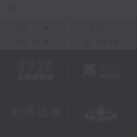
更多 ...
交 通
社 交
聯 絡
公眾回饋