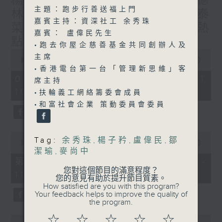
楊子矜 麥尚中 蔡朗清 許美德
主題：跑步行善送福上門
林振成/九龍城的泰媽泰仔和泰
嘉賓主持：資深社工 余秀珠
菜/遊覽湖南瓷都醴陵市/社會熱
嘉賓： 盧偉民先生
點話題
•跑去你屋企慈善基金共同創辦人及
0
主席
seconds
00:00
1:50:00
of
•香港電台第一台「管理新思維」客
1
07/08/2026 - 足本 Full (HKT
席主持
hour,
10:05 - 12:00)
50
•扶輪義工網絡籌委會成員
minutes,
•和富社會企業 策動委員會委員
0
seconds
0
Tag:
余秀珠
,
楊子矜
,
盧偉民
,
鄒
seconds
00:00
55:10
潔瑜
,
麥尚中
of
55
第一部份 Part 1 (HKT 10:05 -
minutes,
您對這個節目的滿意程度？
11:00)
10
您的意見有助於提升節目質素。
seconds
How satisfied are you with this program?
Your feedback helps to improve the quality of
the program.
☆
☆
☆
☆
☆
0