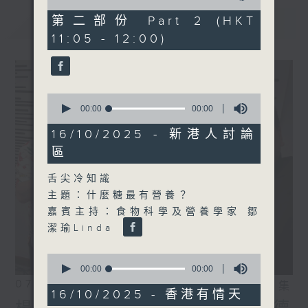
of
0
第二部份 Part 2 (HKT
最新
LATEST
seconds
11:05 - 12:00)
0
seconds
00:00
00:00
of
0
16/10/2025 - 新港人討論
seconds
區
舌尖冷知識
主題：什麼糖最有營養？
嘉賓主持：食物科學及營養學家 鄒
潔瑜Linda
0
seconds
00:00
00:00
of
07/08/2026
相片集
0
16/10/2025 - 香港有情天
seconds