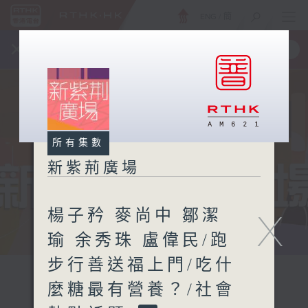
ENG
/
簡
×
全新 RTHK On The Go
取得
一手掌握 RTHK 電台、電視節目
所有集數
新紫荊廣場
楊子矜 麥尚中 鄒潔
X
瑜 余秀珠 盧偉民/跑
步行善送福上門/吃什
麼糖最有營養？/社會