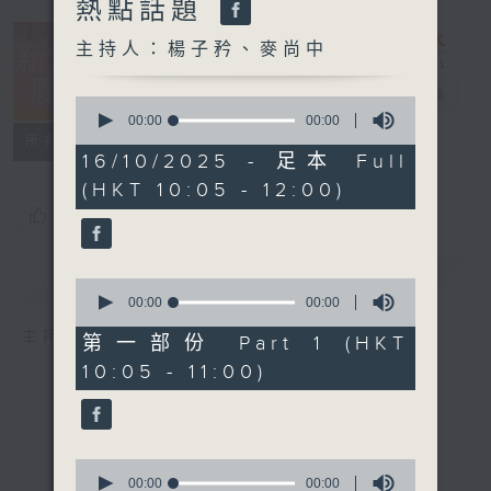
熱點話題
主持人：楊子矜、麥尚中
新紫荊廣場
電台直播
0
seconds
00:00
00:00
of
所有集數
0
16/10/2025 - 足本 Full
seconds
(HKT 10:05 - 12:00)
您喜歡這個節目嗎?
簡介
GIST
0
seconds
00:00
00:00
of
主持人：楊子矜、麥尚中
0
第一部份 Part 1 (HKT
seconds
10:05 - 11:00)
0
seconds
00:00
00:00