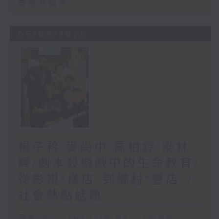
香港有情天
05/08/2026
楊子矜 麥尚中 喬柏𨧤 梁林
輝/劇本殺遊戲中的生命教育/
從影視“橫店”到鄉村“豎店”/
社會熱點話題
足本 Full (HKT 10:05 - 12:00)