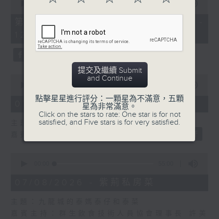
seconds
00:00
55:10
of
55
第二部份 Part 2 (HKT 11:05 -
minutes,
12:00)
10
seconds
提交及繼續 Submit
0
and Continue
seconds
00:00
14:34
of
點擊星星進行評分：一顆星為不滿意，五顆
14
07/08/2026 - 廣場觀光客
星為非常滿意。
minutes,
Click on the stars to rate: One star is for not
34
satisfied, and Five stars is for very satisfied.
主題：湖南「中國三大瓷都」醴陵市
seconds
嘉賓：專欄作家 旅遊達人 蔡朗清 Louis
0
seconds
00:00
55:00
of
55
07/08/2026 - 紫荊私房菜
minutes,
0
主題：九龍城的泰媽泰仔和泰菜
seconds
嘉賓主持：群生飲食技術人員協會理事長 許美