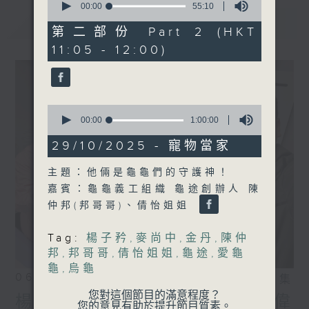
seconds
00:00
55:10
of
最新
LATEST
55
第二部份 Part 2 (HKT
minutes,
11:05 - 12:00)
10
seconds
0
seconds
00:00
1:00:00
of
1
29/10/2025 - 寵物當家
hour,
0
主題：他倆是龜龜們的守護神！
seconds
嘉賓：龜龜義工組織 龜途創辦人 陳
仲邦(邦哥哥)、倩怡姐姐
Tag:
楊子矜
,
麥尚中
,
金丹
,
陳仲
邦
,
邦哥哥
,
倩怡姐姐
,
龜途
,
愛龜
龜
,
烏龜
06/08/2026
相片集
您對這個節目的滿意程度？
楊子矜 麥尚中 鄒潔瑜 吳宏偉
您的意見有助於提升節目質素。