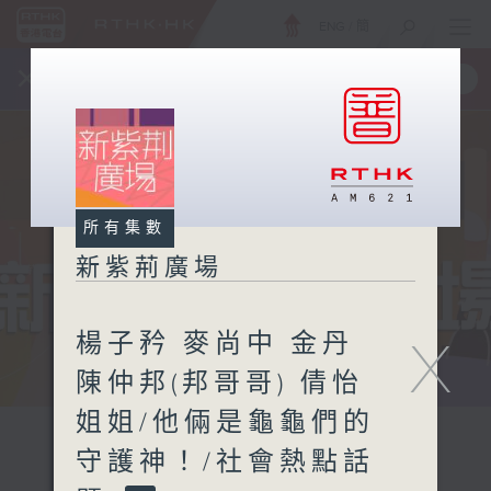
ENG
/
簡
×
全新 RTHK On The Go
取得
一手掌握 RTHK 電台、電視節目
所有集數
新紫荊廣場
楊子矜 麥尚中 金丹
X
陳仲邦(邦哥哥) 倩怡
姐姐/他倆是龜龜們的
守護神！/社會熱點話