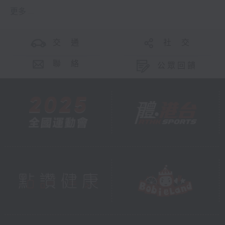
更多 ...
交 通
社 交
聯 絡
公眾回饋