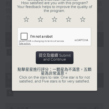
How satisfied are you with this program?
教授/北都大學城，一帶一路華
Your feedback helps to improve the quality of
僑子弟的首選？/癌症化療後的
the program.
食療調理/社會熱點話題
☆
☆
☆
☆
☆
0
seconds
00:00
1:50:00
of
1
06/08/2026 - 足本 Full (HKT
hour,
10:05 - 12:00)
50
minutes,
0
seconds
提交及繼續 Submit
and Continue
0
seconds
00:00
55:00
點擊星星進行評分：一顆星為不滿意，五顆
of
星為非常滿意。
55
第一部份 Part 1 (HKT 10:05 -
Click on the stars to rate: One star is for not
minutes,
satisfied, and Five stars is for very satisfied.
11:00)
0
seconds
0
seconds
00:00
55:09