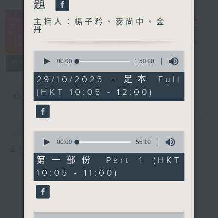
題
主持人：楊子矜、麥尚中、金
丹
新紫荊廣場
電台直播
0
seconds
00:00
1:50:00
所有集數
of
1
29/10/2025 - 足本 Full
hour,
(HKT 10:05 - 12:00)
50
您喜歡這個節目嗎?
minutes,
0
seconds
簡介
GIST
0
seconds
00:00
55:10
主持人：楊子矜、麥尚中、金丹
of
55
第一部份 Part 1 (HKT
minutes,
10:05 - 11:00)
10
seconds
0