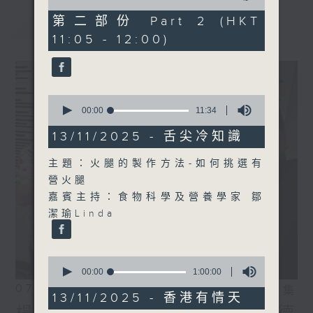
of
55
第二部份 Part 2 (HKT
最新
LATEST
minutes,
11:05 - 12:00)
10
seconds
0
seconds
00:00
11:34
of
11
13/11/2025 - 舌尖冷知識
minutes,
34
主題：火腿的製作方法-如何挑選有
seconds
營火腿
嘉賓主持：食物科學及營養學家 鄒
潔瑜Linda
0
seconds
00:00
1:00:00
of
07/08/2026
相片集
1
13/11/2025 - 香港有情天
hour,