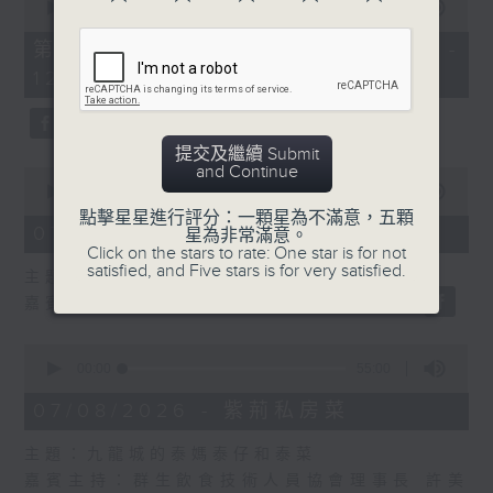
seconds
00:00
55:10
of
55
第二部份 Part 2 (HKT 11:05 -
minutes,
12:00)
10
seconds
提交及繼續 Submit
and Continue
0
seconds
00:00
14:34
of
點擊星星進行評分：一顆星為不滿意，五顆
14
07/08/2026 - 廣場觀光客
星為非常滿意。
minutes,
Click on the stars to rate: One star is for not
34
satisfied, and Five stars is for very satisfied.
主題：湖南「中國三大瓷都」醴陵市
seconds
嘉賓：專欄作家 旅遊達人 蔡朗清 Louis
0
seconds
00:00
55:00
of
55
07/08/2026 - 紫荊私房菜
minutes,
0
主題：九龍城的泰媽泰仔和泰菜
seconds
嘉賓主持：群生飲食技術人員協會理事長 許美