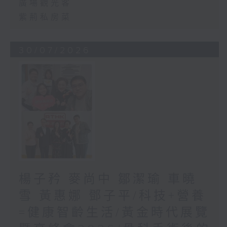
廣場觀光客
紫荊私房菜
30/07/2026
楊子矜 麥尚中 鄒潔瑜 車曉
雪 黃惠娜 鄧子平/科技+營養
=健康智齡生活/黃金時代展覽