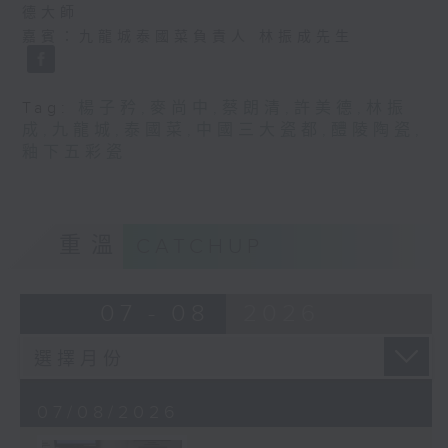
德大師
嘉賓：九龍城泰國菜負責人 林振成先生
Tag:
楊子矜
,
麥尚中
,
蔡朗清
,
許美德
,
林振
成
,
九龍城
,
泰國菜
,
中國三大瓷都
,
醴陵陶瓷
,
釉下五彩瓷
重溫
CATCHUP
07 - 08
2026
07/08/2026