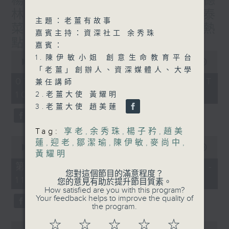
楊子矜 麥尚中 蔡朗清 許美德
0
seconds
林振成/九龍城的泰媽泰仔和泰
主題：老薑有故事
菜/遊覽湖南瓷都醴陵市/社會熱
嘉賓主持：資深社工 余秀珠
點話題
嘉賓：
0
1.陳伊敏小姐 創意生命教育平台
seconds
00:00
1:50:00
of
「老薑」創辦人、資深媒體人、大學
1
07/08/2026 - 足本 Full (HKT
兼任講師
hour,
10:05 - 12:00)
50
2.老薑大使 黃耀明
minutes,
3.老薑大使 趙美蓮
0
seconds
Tag:
享老
,
余秀珠
,
楊子矜
,
趙美
0
蓮
,
迎老
,
鄒潔瑜
,
陳伊敏
,
麥尚中
,
seconds
00:00
55:10
黃耀明
of
55
第一部份 Part 1 (HKT 10:05 -
minutes,
您對這個節目的滿意程度？
11:00)
10
您的意見有助於提升節目質素。
seconds
How satisfied are you with this program?
Your feedback helps to improve the quality of
the program.
☆
☆
☆
☆
☆
0