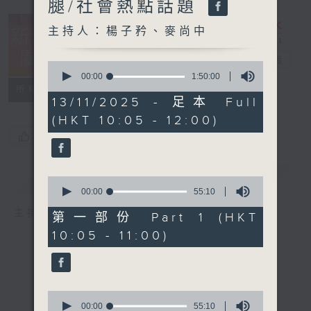
腿/社會熱點話題
主持人：楊子矜、麥尚中
新紫荊廣場
電台直播
0
seconds
00:00
1:50:00
of
所有集數
1
13/11/2025 - 足本 Full
hour,
(HKT 10:05 - 12:00)
50
minutes,
您喜歡這個節目嗎?
0
seconds
簡介
GIST
0
seconds
00:00
55:10
of
主持人：楊子矜、麥尚中
55
第一部份 Part 1 (HKT
minutes,
10:05 - 11:00)
10
seconds
0
seconds
00:00
55:10