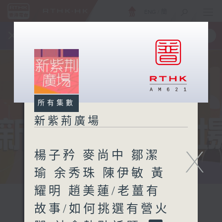
ENG
/
簡
×
全新 RTHK On The Go
取得
一手掌握 RTHK 電台、電視節目
所有集數
新紫荊廣場
X
楊子矜 麥尚中 鄒潔
瑜 余秀珠 陳伊敏 黃
耀明 趙美蓮/老薑有
故事/如何挑選有營火