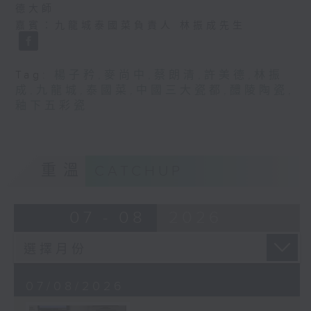
德大師
嘉賓：九龍城泰國菜負責人 林振成先生
Tag:
楊子矜
,
麥尚中
,
蔡朗清
,
許美德
,
林振
成
,
九龍城
,
泰國菜
,
中國三大瓷都
,
醴陵陶瓷
,
釉下五彩瓷
重溫
CATCHUP
07 - 08
2026
07/08/2026