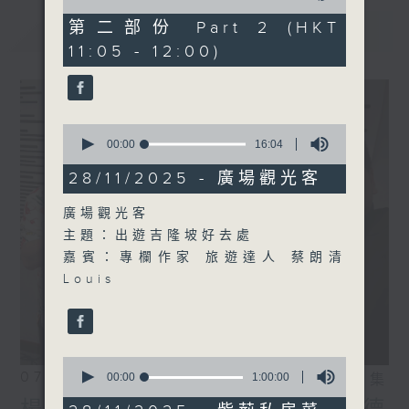
of
55
第二部份 Part 2 (HKT
最新
LATEST
minutes,
11:05 - 12:00)
10
seconds
0
seconds
00:00
16:04
of
16
28/11/2025 - 廣場觀光客
minutes,
4
廣場觀光客
seconds
主題：出遊吉隆坡好去處
嘉賓：專欄作家 旅遊達人 蔡朗清
Louis
0
07/08/2026
seconds
00:00
1:00:00
相片集
of
1