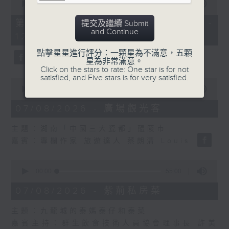
seconds
00:00
55:10
of
55
第二部份 Part 2 (HKT 11:05 -
提交及繼續 Submit
minutes,
and Continue
12:00)
10
seconds
點擊星星進行評分：一顆星為不滿意，五顆
星為非常滿意。
Click on the stars to rate: One star is for not
satisfied, and Five stars is for very satisfied.
0
seconds
00:00
14:34
of
14
07/08/2026 - 廣場觀光客
minutes,
34
主題：湖南「中國三大瓷都」醴陵市
seconds
嘉賓：專欄作家 旅遊達人 蔡朗清 Louis
0
seconds
00:00
55:00
of
55
07/08/2026 - 紫荊私房菜
minutes,
0
主題：九龍城的泰媽泰仔和泰菜
seconds
嘉賓主持：群生飲食技術人員協會理事長 許美