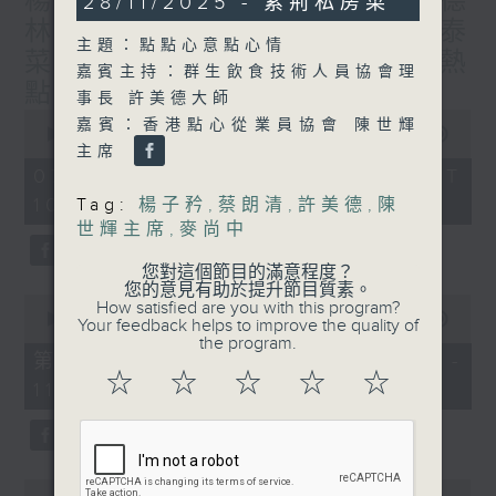
楊子矜 麥尚中 蔡朗清 許美德
28/11/2025 - 紫荊私房菜
hour,
林振成/九龍城的泰媽泰仔和泰
0
主題：點點心意點心情
seconds
菜/遊覽湖南瓷都醴陵市/社會熱
嘉賓主持：群生飲食技術人員協會理
點話題
事長 許美德大師
0
嘉賓：香港點心從業員協會 陳世輝
seconds
00:00
1:50:00
of
主席
1
07/08/2026 - 足本 Full (HKT
hour,
10:05 - 12:00)
Tag:
楊子矜
,
蔡朗清
,
許美德
,
陳
50
minutes,
世輝主席
,
麥尚中
0
seconds
您對這個節目的滿意程度？
您的意見有助於提升節目質素。
0
How satisfied are you with this program?
seconds
00:00
55:10
Your feedback helps to improve the quality of
of
the program.
55
第一部份 Part 1 (HKT 10:05 -
minutes,
☆
☆
☆
☆
☆
11:00)
10
seconds
0