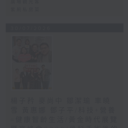
廣場觀光客
紫荊私房菜
30/07/2026
楊子矜 麥尚中 鄒潔瑜 車曉
雪 黃惠娜 鄧子平/科技+營養
=健康智齡生活/黃金時代展覽