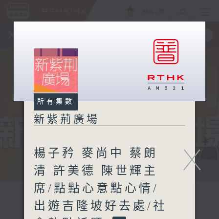
ENG
/
簡
×
全新 RTHK On The Go
取得
一手掌握 RTHK 電台、電視節目
所有集數
新紫荊廣場
X
楊子矜 麥尚中 蔡朗
清 許美德 陳世輝主
席/點點心意點心情/
出遊吉隆坡好去處/社