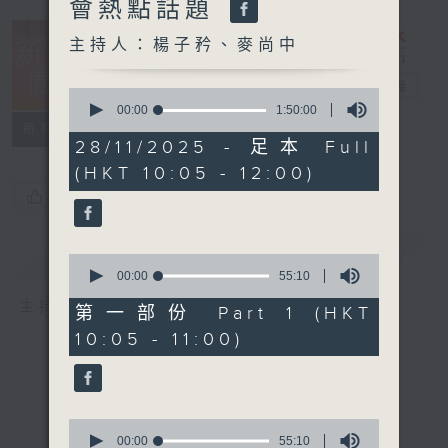
會熱點話題
主持人：楊子矜、麥尚中
新紫荊廣場
電台直播
0
seconds
00:00
1:50:00
of
所有集數
1
28/11/2025 - 足本 Full
hour,
(HKT 10:05 - 12:00)
50
minutes,
您喜歡這個節目嗎?
0
seconds
簡介
GIST
0
seconds
00:00
55:10
of
主持人：楊子矜、麥尚中
55
第一部份 Part 1 (HKT
minutes,
10:05 - 11:00)
10
seconds
0
seconds
00:00
55:10