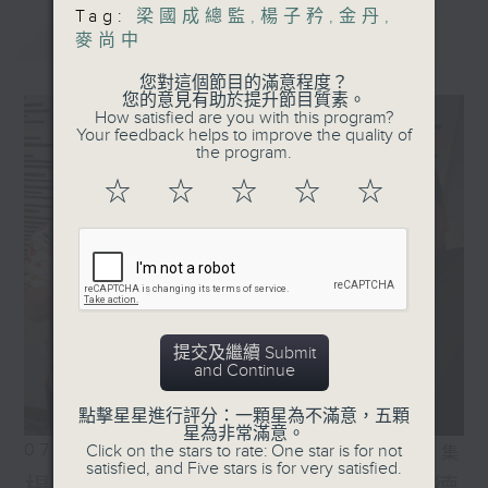
Tag:
梁國成總監
,
楊子矜
,
金丹
,
最新
LATEST
麥尚中
您對這個節目的滿意程度？
您的意見有助於提升節目質素。
How satisfied are you with this program?
Your feedback helps to improve the quality of
the program.
☆
☆
☆
☆
☆
提交及繼續 Submit
and Continue
點擊星星進行評分：一顆星為不滿意，五顆
星為非常滿意。
07/08/2026
Click on the stars to rate: One star is for not
相片集
satisfied, and Five stars is for very satisfied.