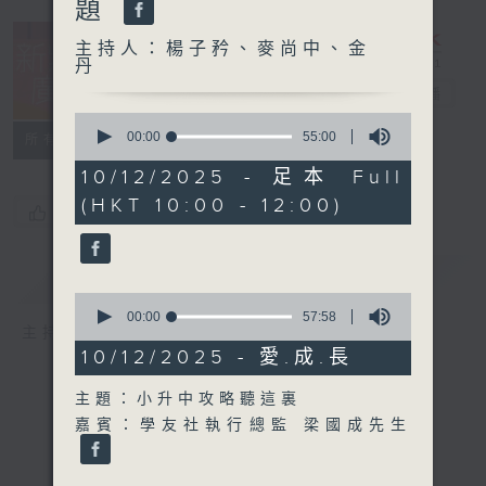
題
主持人：楊子矜、麥尚中、金
丹
新紫荊廣場
電台直播
0
seconds
00:00
55:00
所有集數
of
55
10/12/2025 - 足本 Full
minutes,
(HKT 10:00 - 12:00)
0
您喜歡這個節目嗎?
seconds
簡介
GIST
0
seconds
00:00
57:58
主持人：楊子矜、麥尚中、金丹
of
57
10/12/2025 - 愛.成.長
minutes,
58
主題：小升中攻略聽這裏
seconds
嘉賓：學友社執行總監 梁國成先生