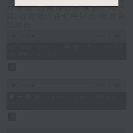
楊子矜 麥尚中 蔡朗清 許美德
林振成/九龍城的泰媽泰仔和泰
菜/遊覽湖南瓷都醴陵市/社會熱
點話題
0
seconds
00:00
1:50:00
of
1
07/08/2026 - 足本 Full (HKT
hour,
10:05 - 12:00)
50
minutes,
0
seconds
0
seconds
00:00
55:10
of
55
第一部份 Part 1 (HKT 10:05 -
minutes,
11:00)
10
seconds
0