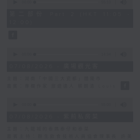
seconds
00:00
55:10
of
55
第二部份 Part 2 (HKT 11:05 -
minutes,
12:00)
10
seconds
0
seconds
00:00
14:34
of
14
07/08/2026 - 廣場觀光客
minutes,
34
主題：湖南「中國三大瓷都」醴陵市
seconds
嘉賓：專欄作家 旅遊達人 蔡朗清 Louis
0
seconds
00:00
55:00
of
55
07/08/2026 - 紫荊私房菜
minutes,
0
主題：九龍城的泰媽泰仔和泰菜
seconds
嘉賓主持：群生飲食技術人員協會理事長 許美