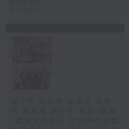
廣場觀光客
紫荊私房菜
30/07/2026
楊子矜 麥尚中 鄒潔瑜 車曉
雪 黃惠娜 鄧子平/科技+營養
=健康智齡生活/黃金時代展覽