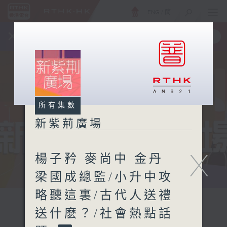
ENG
/
簡
×
全新 RTHK On The Go
取得
一手掌握 RTHK 電台、電視節目
所有集數
新紫荊廣場
X
楊子矜 麥尚中 金丹
梁國成總監/小升中攻
略聽這裏/古代人送禮
送什麽？/社會熱點話