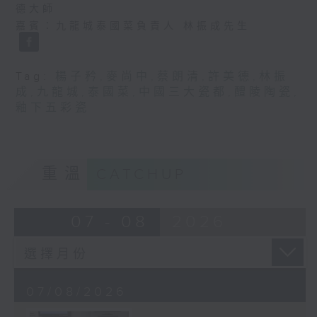
德大師
嘉賓：九龍城泰國菜負責人 林振成先生
Tag:
楊子矜
,
麥尚中
,
蔡朗清
,
許美德
,
林振
成
,
九龍城
,
泰國菜
,
中國三大瓷都
,
醴陵陶瓷
,
釉下五彩瓷
重溫
CATCHUP
07 - 08
2026
07/08/2026