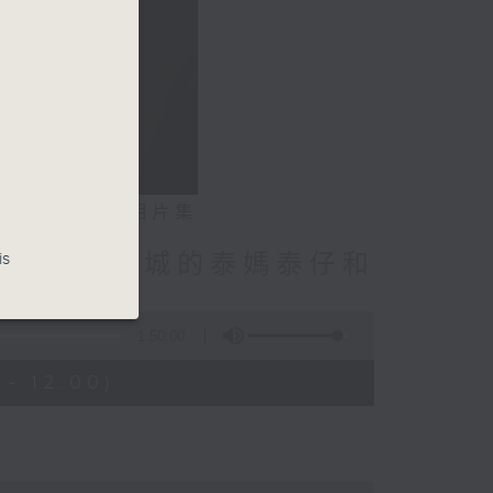
相片集
is
林振成/九龍城的泰媽泰仔和
點話題
1:50:00
- 12:00)