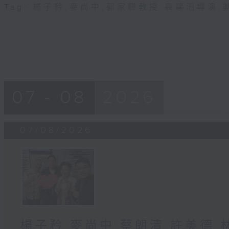
Tag:
楊子矜
,
麥尚中
,
郭家驊教授
,
袁建滔導演
,
07 - 08
2026
07/08/2026
楊子矜 麥尚中 蔡朗清 許美德