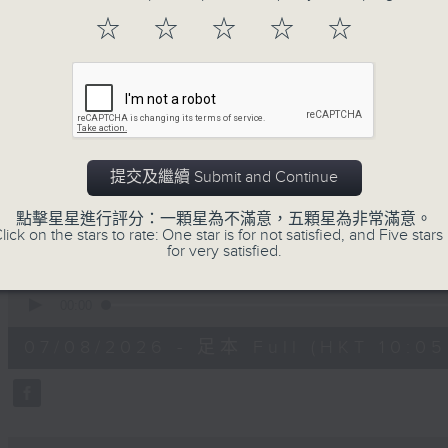
☆
☆
☆
☆
☆
提交及繼續 Submit and Continue
07/08/2026
點擊星星進行評分：一顆星為不滿意，五顆星為非常滿意。
lick on the stars to rate: One star is for not satisfied, and Five stars 
楊子矜 麥尚中 蔡朗清 許美德 
for very satisfied.
泰菜/遊覽湖南瓷都醴陵市/社會熱
0
seconds
00:00
of
1
07/08/2026 - 足本 Full (HKT 10:05 
hour,
50
minutes,
0
seconds
Volume
90%
0