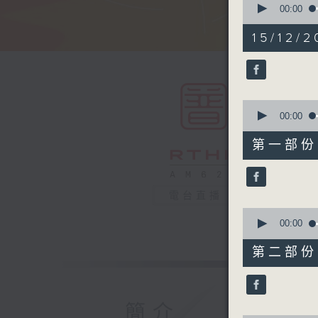
seconds
00:00
of
1
15/12/2
hour,
50
minutes,
0
seconds
90%
0
seconds
00:00
of
55
第一部份 P
minutes,
10
seconds
90%
電台直播
0
seconds
00:00
of
55
第二部份 P
minutes,
10
seconds
90%
簡介