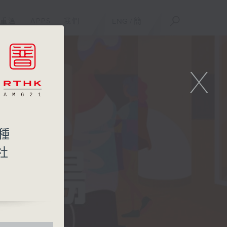
重溫
APPS
我們
ENG
/
簡
X
種
社