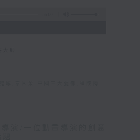
55:00
德大師
龍城
,
泰國菜
,
中國三大瓷都
,
醴陵陶
滔導演/一位動畫導演的創意
話題