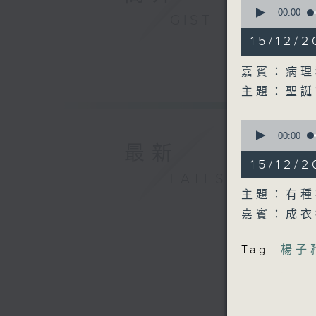
0
seconds
00:00
GIST
of
11
15/12/
minutes,
37
seconds
嘉賓：病理
90%
主題：聖
0
seconds
00:00
of
最新
1
15/12/
hour,
LATEST
0
seconds
主題：有種
90%
嘉賓：成
Tag:
楊子