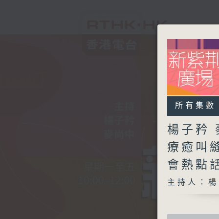
所有集數
楊子矜 
療癒叫
會熱點
主持人：楊
0