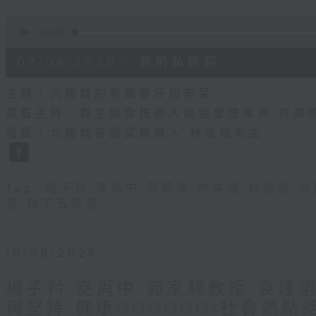
0
seconds
00:00
of
55
07/08/2026 - 紫荊私房菜
minutes,
0
seconds
Volume
主題：九龍城的泰媽泰仔和泰菜
90%
嘉賓主持：群生飲食技術人員協會理事長 許美
嘉賓：九龍城泰國菜負責人 林振成先生
Tag:
楊子矜
,
麥尚中
,
蔡朗清
,
許美德
,
林振成
,
九
瓷
,
釉下五彩瓷
10/08/2026
楊子矜 麥尚中 郭家驊教授 袁建
與堅持/健康GOGOGO/社會熱點