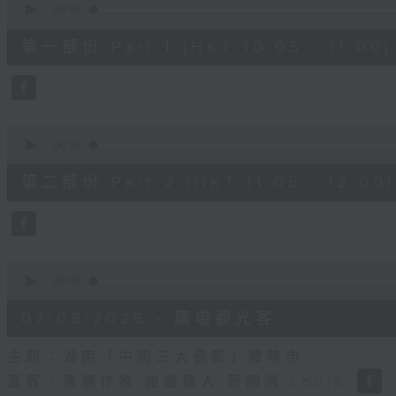
seconds
00:00
of
55
第一部份 Part 1 (HKT 10:05 - 11:00)
minutes,
10
seconds
Volume
90%
0
seconds
00:00
of
55
第二部份 Part 2 (HKT 11:05 - 12:00)
minutes,
10
seconds
Volume
90%
0
seconds
00:00
of
14
07/08/2026 - 廣場觀光客
minutes,
34
seconds
Volume
主題：湖南「中國三大瓷都」醴陵市
90%
嘉賓：專欄作家 旅遊達人 蔡朗清 Louis