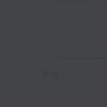
UPCOMING
重溫
CATCHUP