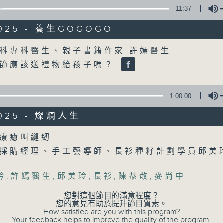
11:37
2025 - 養生GOGOGO
Volume
科專科醫生、親子書籍作家 許嫣醫生
誕節應該送禮物給孩子嗎？
1:00:00
2025 - 燦爛人生
Volume
療癒叫縫紉
衣採購經理、手工藝導師、長衫種籽計劃學員邱
矜
,
許嫣醫生
,
邱美玲
,
長衫
,
陳恭敬
,
麥尚中
您對這個節目的滿意程度？
您的意見有助於提升節目質素。
How satisfied are you with this program?
Your feedback helps to improve the quality of the program.