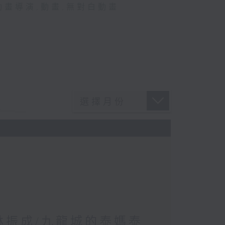
動畫導演
,
動畫
,
無對白動畫
 林振成/九龍城的泰媽泰