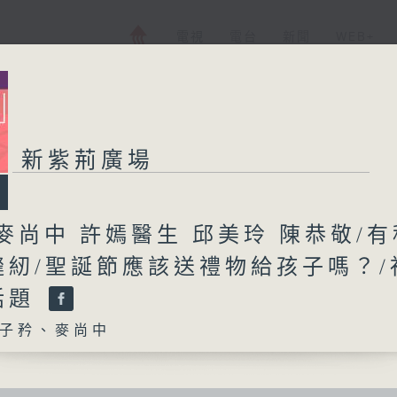
電視
電台
新聞
WEB+
新紫荊廣場
麥尚中 許嫣醫生 邱美玲 陳恭敬/有
縫紉/聖誕節應該送禮物給孩子嗎？/
話題
子矜、麥尚中