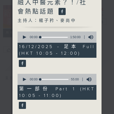
融入中醫元素？！/社
會熱點話題
主持人：楊子矜、麥尚中
新紫荊廣場
電台直播
所有集數
0
seconds
00:00
1:50:00
of
1
16/12/2025 - 足本 Full
hour,
您喜歡這個節目嗎?
(HKT 10:05 - 12:00)
50
minutes,
0
簡介
GIST
seconds
0
主持人：楊子矜、麥尚中
seconds
00:00
55:00
of
55
第一部份 Part 1 (HKT
minutes,
10:05 - 11:00)
0
seconds